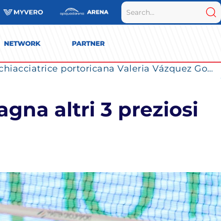
La Numia Vero Volley completa il roster: la schiacciatrice portoricana Valeria Vázquez Gomez è l’ultimo innesto di Milano per la stagione 2026/2027
na altri 3 preziosi