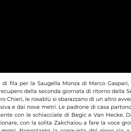
 di fila per la Saugella Monza di Marco Gaspar
ecupero della seconda giornata di ritorno della S
ro Chieri, le rosablù si sbarazzano di un altro avv
fensiva e dai nove metri. Le padrone di casa parton
ente con le schiacciate di Begic e Van Hecke. Da
ionare, con la solita Zakchaiou a fare la voce gros
 metri. Nonostante la conquista del gioco sia a