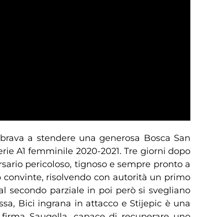
i, brava a stendere una generosa Bosca San
erie A1 femminile 2020-2021. Tre giorni dopo
ersario pericoloso, tignoso e sempre pronto a
o convinte, risolvendo con autorità un primo
l secondo parziale in poi però si svegliano
sa, Bici ingrana in attacco e Stijepic è una
 firma Saugella, capace di recuperare uno