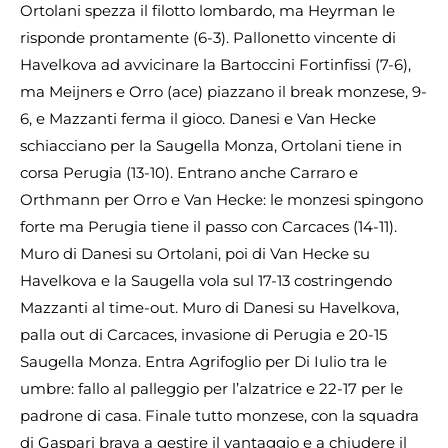
Ortolani spezza il filotto lombardo, ma Heyrman le
risponde prontamente (6-3). Pallonetto vincente di
Havelkova ad avvicinare la Bartoccini Fortinfissi (7-6),
ma Meijners e Orro (ace) piazzano il break monzese, 9-
6, e Mazzanti ferma il gioco. Danesi e Van Hecke
schiacciano per la Saugella Monza, Ortolani tiene in
corsa Perugia (13-10). Entrano anche Carraro e
Orthmann per Orro e Van Hecke: le monzesi spingono
forte ma Perugia tiene il passo con Carcaces (14-11).
Muro di Danesi su Ortolani, poi di Van Hecke su
Havelkova e la Saugella vola sul 17-13 costringendo
Mazzanti al time-out. Muro di Danesi su Havelkova,
palla out di Carcaces, invasione di Perugia e 20-15
Saugella Monza. Entra Agrifoglio per Di Iulio tra le
umbre: fallo al palleggio per l’alzatrice e 22-17 per le
padrone di casa. Finale tutto monzese, con la squadra
di Gaspari brava a gestire il vantaggio e a chiudere il