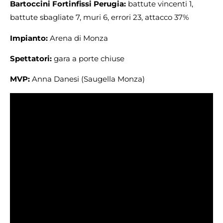
Bartoccini Fortinfissi Perugia:
battute vincenti 1,
battute sbagliate 7, muri 6, errori 23, attacco 37%
Impianto:
Arena di Monza
Spettatori:
gara a porte chiuse
MVP:
Anna Danesi (Saugella Monza)