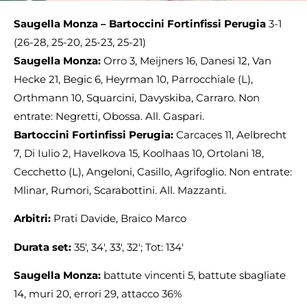
Saugella Monza – Bartoccini Fortinfissi Perugia
3-1
(26-28, 25-20, 25-23, 25-21)
Saugella Monza:
Orro 3, Meijners 16, Danesi 12, Van
Hecke 21, Begic 6, Heyrman 10, Parrocchiale (L),
Orthmann 10, Squarcini, Davyskiba, Carraro. Non
entrate: Negretti, Obossa. All. Gaspari.
Bartoccini Fortinfissi Perugia:
Carcaces 11, Aelbrecht
7, Di Iulio 2, Havelkova 15, Koolhaas 10, Ortolani 18,
Cecchetto (L), Angeloni, Casillo, Agrifoglio. Non entrate:
Mlinar, Rumori, Scarabottini. All. Mazzanti.
Arbitri:
Prati Davide, Braico Marco
Durata set:
35′, 34′, 33′, 32′; Tot: 134′
Saugella Monza:
battute vincenti 5, battute sbagliate
14, muri 20, errori 29, attacco 36%