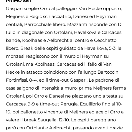
PRIMO SET
Gaspari sceglie Orro al palleggio, Van Hecke opposto,
Meijners e Begic schiacciatrici, Danesi ed Heyrman
centrali, Parrocchiale libero. Mazzanti risponde con Di
Iulio in diagonale con Ortolani, Havelkova e Carcaces
bande, Koolhaas e Aelbrecht al centro e Cecchetto
libero. Break delle ospiti guidato da Havelkova, 5-3, le
monzesi reagiscono con il muro di Heyrman su
Ortolani, ma Koolhaas, Carcaces ed il fallo di Van
Hecke in attacco coincidono con l’allungo Bartoccini
Fortinfissi, 8-4, ed il time-out Gaspari. Le padrone di
casa salgono di intensità a muro: prima Meijners ferma
Ortolani, poi Orro e Danesi ne piazzano uno a testa su
Carcaces, 9-9 e time-out Perugia. Equilibrio fino al 10-
10, poi pallonetto vincente di Meijners ed ace di Orro a
valere il break Saugella, 12-10. Le ospiti pareggiano
però con Ortolani e Aelbrecht, passando avanti grazie