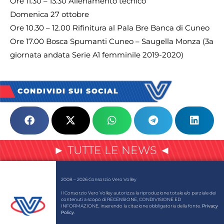
Ore 11.30 – 13.30 Allenamento tecnico
Domenica 27 ottobre
Ore 10.30 – 12.00 Rifinitura al Pala Bre Banca di Cuneo
Ore 17.00 Bosca Spumanti Cuneo – Saugella Monza (3a
giornata andata Serie A1 femminile 2019-2020)
CONDIVIDI SUI SOCIAL
► TUTTE LE NEWS ◄
2008 – 2026 Consorzio Vero Volley
Il Consorzio Vero Volley autorizza la riproduzione totale e/o parziale dei
contenuti a scopo di RECENSIONE, CONDIVISIONE ED
INFORMAZIONE, inserendo la citazione obbligatoria della fonte.
Privacy
Policy
.