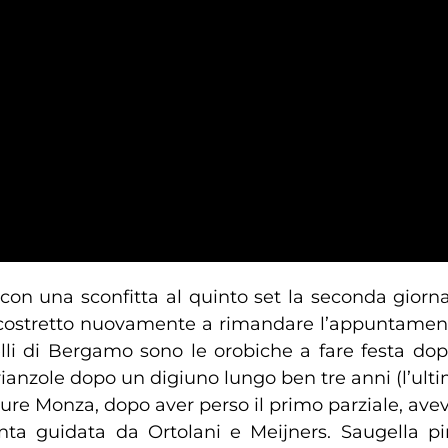
con una sconfitta al quinto set la seconda giorna
 costretto nuovamente a rimandare l’appuntamento
li di Bergamo sono le orobiche a fare festa dop
brianzole dopo un digiuno lungo ben tre anni (l’ul
ppure Monza, dopo aver perso il primo parziale, av
nta guidata da Ortolani e Meijners. Saugella p