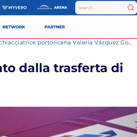
La Numia Vero Volley completa il roster: la schiacciatrice portoricana Valeria Vázquez Gomez è l’ultimo innesto di Milano per la stagione 2026/2027
o dalla trasferta di