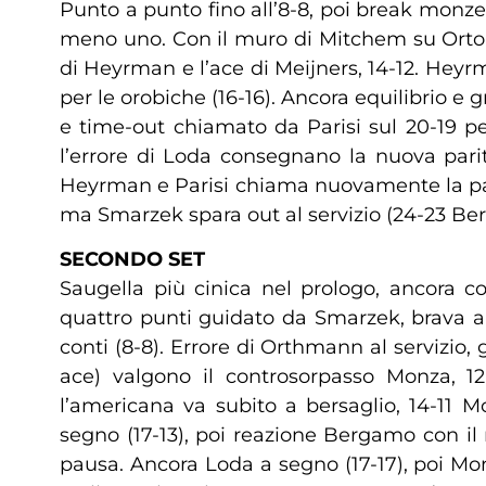
Punto a punto fino all’8-8, poi break monze
meno uno. Con il muro di Mitchem su Ortolani
di Heyrman e l’ace di Meijners, 14-12. Hey
per le orobiche (16-16). Ancora equilibrio e
e time-out chiamato da Parisi sul 20-19 pe
l’errore di Loda consegnano la nuova parit
Heyrman e Parisi chiama nuovamente la paus
ma Smarzek spara out al servizio (24-23 Berg
SECONDO SET
Saugella più cinica nel prologo, ancora c
quattro punti guidato da Smarzek, brava a 
conti (8-8). Errore di Orthmann al servizio
ace) valgono il controsorpasso Monza, 1
l’americana va subito a bersaglio, 14-11
segno (17-13), poi reazione Bergamo con il
pausa. Ancora Loda a segno (17-17), poi M