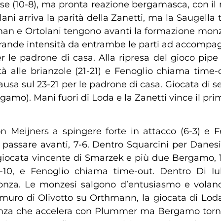
se (10-8), ma pronta reazione bergamasca, con il 
 arriva la parità della Zanetti, ma la Saugella ti
rman e Ortolani tengono avanti la formazione monz
 grande intensità da entrambe le parti ad accompagna
r le padrone di casa. Alla ripresa del gioco pipe
à alle brianzole (21-21) e Fenoglio chiama time-o
a sul 23-21 per le padrone di casa. Giocata di s
amo). Mani fuori di Loda e la Zanetti vince il prim
on Meijners a spingere forte in attacco (6-3) e 
passare avanti, 7-6. Dentro Squarcini per Danesi:
, giocata vincente di Smarzek e più due Bergamo, 
2-10, e Fenoglio chiama time-out. Dentro Di I
 Monza. Le monzesi salgono d’entusiasmo e vol
 muro di Olivotto su Orthmann, la giocata di Loda 
onza che accelera con Plummer ma Bergamo torna