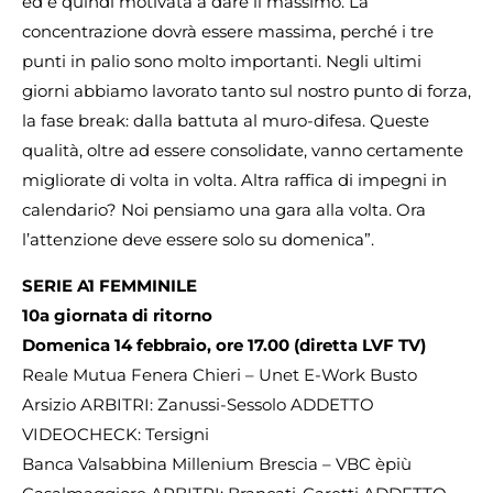
ed è quindi motivata a dare il massimo. La
concentrazione dovrà essere massima, perché i tre
punti in palio sono molto importanti. Negli ultimi
giorni abbiamo lavorato tanto sul nostro punto di forza,
la fase break: dalla battuta al muro-difesa. Queste
qualità, oltre ad essere consolidate, vanno certamente
migliorate di volta in volta. Altra raffica di impegni in
calendario? Noi pensiamo una gara alla volta. Ora
l’attenzione deve essere solo su domenica”.
SERIE A1 FEMMINILE
10a giornata di ritorno
Domenica 14 febbraio, ore 17.00 (diretta LVF TV)
Reale Mutua Fenera Chieri – Unet E-Work Busto
Arsizio ARBITRI: Zanussi-Sessolo ADDETTO
VIDEOCHECK: Tersigni
Banca Valsabbina Millenium Brescia – VBC èpiù