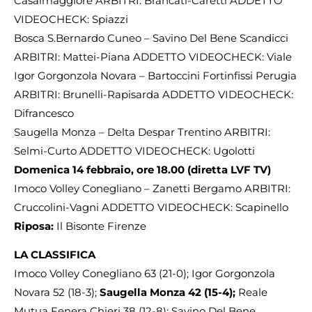
Casalmaggiore ARBITRI: Brancati-Caretti ADDETTO
VIDEOCHECK: Spiazzi
Bosca S.Bernardo Cuneo – Savino Del Bene Scandicci
ARBITRI: Mattei-Piana ADDETTO VIDEOCHECK: Viale
Igor Gorgonzola Novara – Bartoccini Fortinfissi Perugia
ARBITRI: Brunelli-Rapisarda ADDETTO VIDEOCHECK:
Difrancesco
Saugella Monza – Delta Despar Trentino ARBITRI:
Selmi-Curto ADDETTO VIDEOCHECK: Ugolotti
Domenica 14 febbraio, ore 18.00 (diretta LVF TV)
Imoco Volley Conegliano – Zanetti Bergamo ARBITRI:
Cruccolini-Vagni ADDETTO VIDEOCHECK: Scapinello
Riposa:
Il Bisonte Firenze
LA CLASSIFICA
Imoco Volley Conegliano 63 (21-0); Igor Gorgonzola
Novara 52 (18-3);
Saugella Monza 42 (15-4);
Reale
Mutua Fenera Chieri 38 (12-8); Savino Del Bene