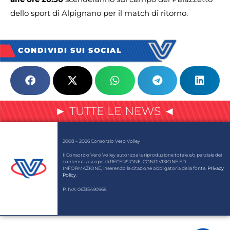
dello sport di Alpignano per il match di ritorno.
CONDIVIDI SUI SOCIAL
► TUTTE LE NEWS ◄
2008 – 2026 Consorzio Vero Volley
Il Consorzio Vero Volley autorizza la riproduzione totale e/o parziale dei
contenuti a scopo di RECENSIONE, CONDIVISIONE ED
INFORMAZIONE, inserendo la citazione obbligatoria della fonte.
Privacy
Policy
.
P. IVA: 06315490968