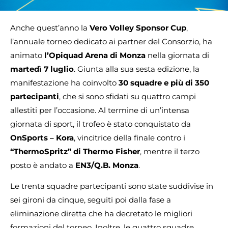
Anche quest’anno la
Vero Volley Sponsor Cup
,
l’annuale torneo dedicato ai partner del Consorzio, ha
animato
l’Opiquad Arena di Monza
nella giornata di
martedì 7 luglio
. Giunta alla sua sesta edizione, la
manifestazione ha coinvolto
30 squadre e più di 350
partecipanti
, che si sono sfidati su quattro campi
allestiti per l’occasione. Al termine di un’intensa
giornata di sport, il trofeo è stato conquistato da
OnSports – Kora
, vincitrice della finale contro i
“ThermoSpritz” di Thermo Fisher
, mentre il terzo
posto è andato a
EN3/Q.B. Monza
.
Le trenta squadre partecipanti sono state suddivise in
sei gironi da cinque, seguiti poi dalla fase a
eliminazione diretta che ha decretato le migliori
formazioni del torneo. Inoltre, le quattro squadre