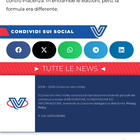
contro Piacenza. In entrambe le edizioni, però, la
formula era differente.
CONDIVIDI SUI SOCIAL
► TUTTE LE NEWS ◄
2008 – 2026 Consorzio Vero Volley
Il Consorzio Vero Volley autorizza la riproduzione totale e/o parziale dei
contenuti a scopo di RECENSIONE, CONDIVISIONE ED
INFORMAZIONE, inserendo la citazione obbligatoria della fonte.
Privacy
Policy
.
P. IVA: 06315490968