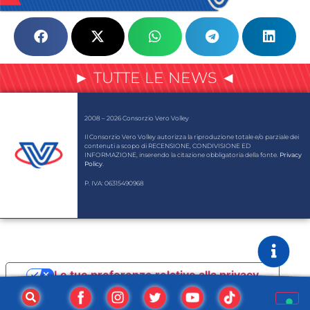
► TUTTE LE NEWS ◄
2008 – 2026 Consorzio Vero Volley
Il Consorzio Vero Volley autorizza la riproduzione totale e/o parziale dei
contenuti a scopo di RECENSIONE, CONDIVISIONE ED
INFORMAZIONE, inserendo la citazione obbligatoria della fonte.
Privacy
Policy
.
P. IVA: 06315490968
Le tue preferenze relative alla privacy
Informativa sulla raccolta