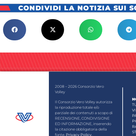
CONDIVIDI LA NOTIZIA SUI 
2008 – 2026 Consorzio Vero
Volley
H
Il Consorzio Vero Volley autorizza
T
la riproduzione totale e/o
V
parziale dei contenuti a scopo di
P
RECENSIONE, CONDIVISIONE
P
ED INFORMAZIONE, inserendo
R
la citazione obbligatoria della
S
fonte.
Privacy Policy
.