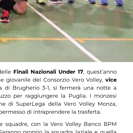
delle
Finali Nazionali Under 17
, quest’anno
ne giovanile del Consorzio Vero Volley,
vice
a di Brugherio 3-1, si fermerà una notte a
ruzzo per raggiungere la Puglia. I monzesi
one di SuperLega della Vero Volley Monza,
 permesso di intraprendere la trasferta.
tre squadre, con la Vero Volley Banco BPM
Saranno proprio la squadra laziale e quella