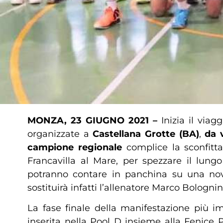
MONZA, 23 GIUGNO 2021 –
Inizia il viag
organizzate a
Castellana Grotte (BA)
,
da 
campione regionale
complice la sconfitta
Francavilla al Mare, per spezzare il lung
potranno contare in panchina su una novi
sostituirà infatti l’allenatore Marco Bologni
La fase finale della manifestazione più 
inserita nella Pool D insieme alla Fenice 