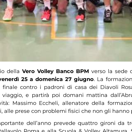
gio della
Vero Volley Banco BPM
verso la sede 
venerdì 25 a domenica 27 giugno
. La formazio
 finale contro i padroni di casa dei Diavoli Ros
o viaggio, e partirà poi domani mattina dall’Ab
tà: Massimo Eccheli, allenatore della formazi
ni, alle prese con problemi fisici che non gli hanno
importante dell’anno prevede quattro gironi da 
Pallavolo Roma e alla Scuola & Volley Altamura. 