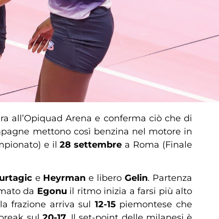
ra all’Opiquad Arena e conferma ciò che di
compagne mettono così benzina nel motore in
pionato) e il
28 settembre
a Roma (Finale
urtagic
e
Heyrman
e libero
Gelin
. Partenza
rmato da
Egonu
il ritmo inizia a farsi più alto
a frazione arriva sul
12-15
piemontese che
 break sul
20-17
. Il set-point delle milanesi è