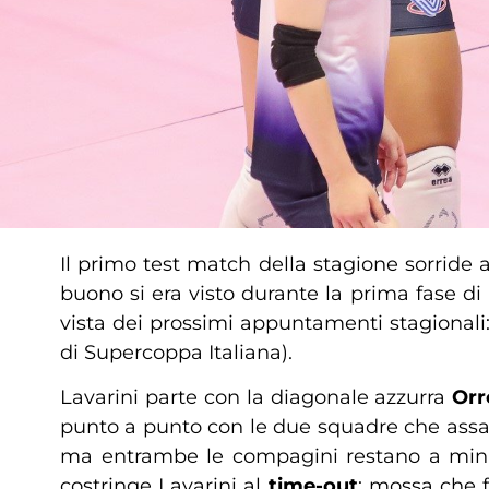
Il primo test match della stagione sorride 
buono si era visto durante la prima fase d
vista dei prossimi appuntamenti stagionali:
di Supercoppa Italiana).
Lavarini parte con la diagonale azzurra
Orr
punto a punto con le due squadre che assag
ma entrambe le compagini restano a minima 
costringe Lavarini al
time-out
; mossa che f