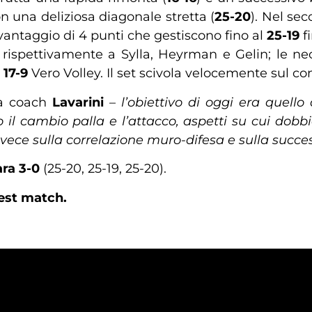
n una deliziosa diagonale stretta (
25-20
). Nel se
antaggio di 4 punti che gestiscono fino al
25-19
f
 rispettivamente a Sylla, Heyrman e Gelin; le ne
l
17-9
Vero Volley. Il set scivola velocemente sul c
a coach
Lavarini
–
l’obiettivo di oggi era quell
rano il cambio palla e l’attacco, aspetti su cui do
nvece sulla correlazione muro-difesa e sulla succes
ra 3-0
(25-20, 25-19, 25-20).
test match.