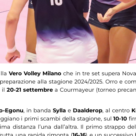
alla
Vero Volley Milano
che in tre set supera Nova
i preparazione alla stagione 2024/2025. Orro e 
 il
20-21 settembre
a Courmayeur (torneo precam
o-Egonu
, in banda
Sylla
e
Daalderop
, al centro
K
giano i primi scambi della stagione, sul
10-10
fi
distanza l’una dall’altra. Il primo strappo dell
rutta una rapida rimonta (
16-16
) e un successivo