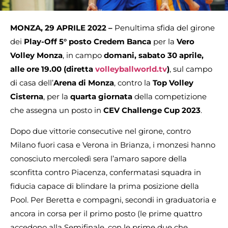
MONZA, 29 APRILE 2022 –
Penultima sfida del girone
dei
Play-Off 5° posto Credem Banca
per la
Vero
Volley Monza
, in campo
domani, sabato 30 aprile,
alle ore 19.00 (diretta
volleyballworld.tv
)
, sul campo
di casa dell’
Arena di Monza
, contro la
Top Volley
Cisterna
, per la
quarta giornata
della competizione
che assegna un posto in
CEV Challenge Cup 2023
.
Dopo due vittorie consecutive nel girone, contro
Milano fuori casa e Verona in Brianza, i monzesi hanno
conosciuto mercoledì sera l’amaro sapore della
sconfitta contro Piacenza, confermatasi squadra in
fiducia capace di blindare la prima posizione della
Pool. Per Beretta e compagni, secondi in graduatoria e
ancora in corsa per il primo posto (le prime quattro
accedono alla Semifinale, con le prime due che