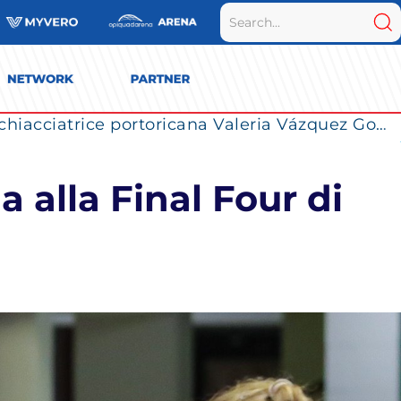
La Numia Vero Volley completa il roster: la schiacciatrice portoricana Valeria Vázquez Gomez è l’ultimo innesto di Milano per la stagione 2026/2027
 alla Final Four di