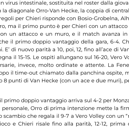
un virus intestinale, sostituita nel roster dalla gi
on la diagonale Orro-Van Hecke, la coppia di centr
regoli per Chieri risponde con Bosio-Grobelna, Alh
Orro, ma il primo punto è per Chieri con un attacco
on un attacco e un muro, e il match avanza in as
 il primo doppio vantaggio della gara, 6-4. Chier
. E’ di nuovo parità a 10, poi, 12, fino all’ace di
segna il 15-15. Le ospiti allungano sul 16-20, Vero
sarie, invece, molto ordinate e attente. La Fene
dopo il time-out chiamato dalla panchina ospite, m
o 8 punti di Van Hecke (con un ace e due muri), pe
, il primo doppio vantaggio arriva sul 4-2 per Mon
re personale, Orro di prima intenzione mette la fir
lo scambio che regala il 9-7 a Vero Volley con un “
ioco e Chieri risale fino alla parità, 12-12, prima