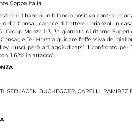
nte Coppa Italia.
stica ed hanno un bilancio positivo contro i monze
ie della Consar, capace di battere i brianzoli in ca
i Group Monza 1-3, 3a giornata di ritorno SuperL
onsar, e Ter Horst a guidare l’offensiva dei giallo
ley riuscì però ad aggiudicarsi il confronto pe
on il 62% in attacco).
ONZA
TI, SEDLACEK, BUCHEGGER, CAPELLI, RAMIREZ 
NA