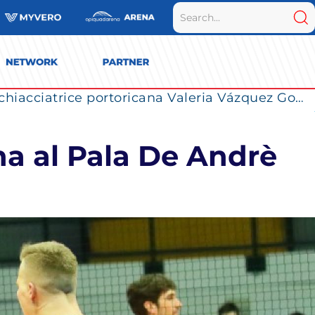
La Numia Vero Volley completa il roster: la schiacciatrice portoricana Valeria Vázquez Gomez è l’ultimo innesto di Milano per la stagione 2026/2027
na al Pala De Andrè