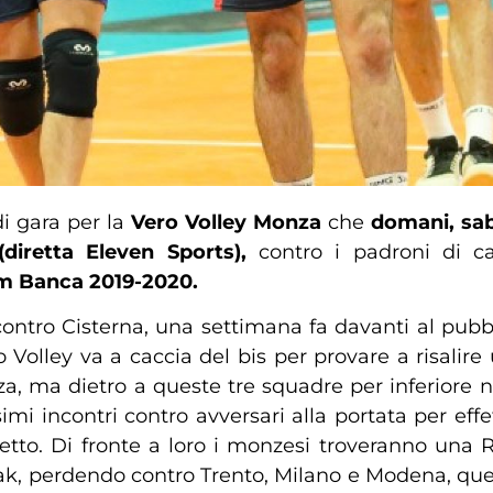
i gara per la
Vero Volley Monza
che
domani, sab
diretta Eleven Sports),
contro i padroni di c
m Banca 2019-2020.
contro Cisterna, una settimana fa davanti al pubb
Volley va a caccia del bis per provare a risalire
 ma dietro a queste tre squadre per inferiore nume
imi incontri contro avversari alla portata per effet
etto. Di fronte a loro i monzesi troveranno una 
break, perdendo contro Trento, Milano e Modena, qu