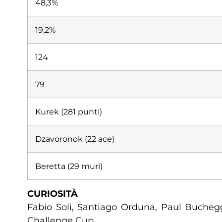
48,3%
19,2%
124
79
Kurek (281 punti)
Dzavoronok (22 ace)
Beretta (29 muri)
CURIOSITÀ
Fabio Soli, Santiago Orduna, Paul Buchegge
Challenge Cup.