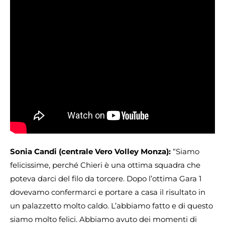
Sonia Candi (centrale Vero Volley Monza):
“Siamo
felicissime, perché Chieri è una ottima squadra che
poteva darci del filo da torcere. Dopo l’ottima Gara 1
dovevamo confermarci e portare a casa il risultato in
un palazzetto molto caldo. L’abbiamo fatto e di questo
siamo molto felici. Abbiamo avuto dei momenti di