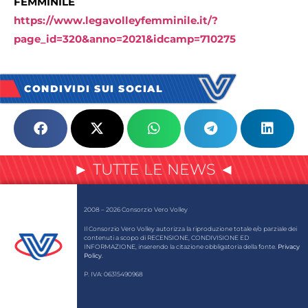
FEMMINILE
https://www.legavolleyfemminile.it/?
page_id=320&anno=2021&idcamp=710275
CONDIVIDI SUI SOCIAL
► TUTTE LE NEWS ◄
2008 – 2026 Consorzio Vero Volley
Il Consorzio Vero Volley autorizza la riproduzione totale e/o parziale dei
contenuti a scopo di RECENSIONE, CONDIVISIONE ED
INFORMAZIONE, inserendo la citazione obbligatoria della fonte.
Privacy
Policy
.
P. IVA: 06315490968