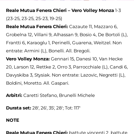
Reale Mutua Fenera Chieri – Vero Volley Monza
1-3
(23-25, 23-25, 25-23, 19-25)
Reale Mutua Fenera Chieri:
Cazaute 11, Mazzaro 6,
Grobelna 12, Villani 9, Alhassan 9, Bosio 4, De Bortoli (L),
Frantti 6, Karaoglu 1, Perinelli, Guarena, Weitzel. Non
entrate: Armini (L), Bonelli. All. Bregoli.
Vero Volley Monza:
Gennari 15, Danesi 10, Van Hecke
20, Larson 12, Rettke 2, Orro 3, Parrocchiale (L), Candi 6,
Davyskiba 3, Stysiak. Non entrate: Lazovic, Negretti (L),
Boldini, Moretto. All. Gaspari.
Arbitri:
Caretti Stefano, Brunelli Michele
Durata set:
28′, 26′, 35′, 28′; Tot: 117′
NOTE
Reale Mutua Fenera Chieri:
battute vincenti 2, battute