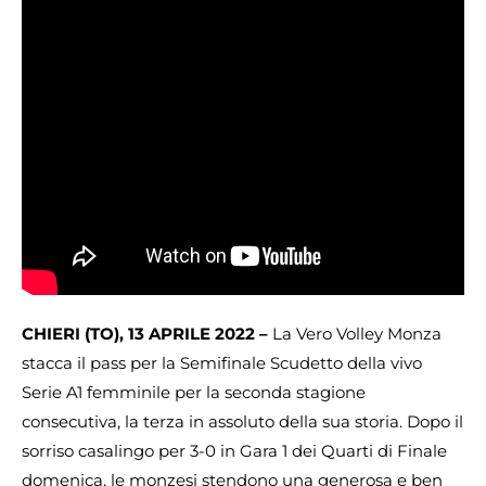
CHIERI (TO), 13 APRILE 2022 –
La Vero Volley Monza
stacca il pass per la Semifinale Scudetto della vivo
Serie A1 femminile per la seconda stagione
consecutiva, la terza in assoluto della sua storia. Dopo il
sorriso casalingo per 3-0 in Gara 1 dei Quarti di Finale
domenica, le monzesi stendono una generosa e ben