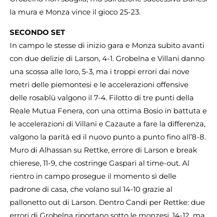
la mura e Monza vince il gioco 25-23.
SECONDO SET
In campo le stesse di inizio gara e Monza subito avanti
con due delizie di Larson, 4-1. Grobelna e Villani danno
una scossa alle loro, 5-3, ma i troppi errori dai nove
metri delle piemontesi e le accelerazioni offensive
delle rosablù valgono il 7-4. Filotto di tre punti della
Reale Mutua Fenera, con una ottima Bosio in battuta e
le accelerazioni di Villani e Cazaute a fare la differenza,
valgono la parità ed il nuovo punto a punto fino all’8-8.
Muro di Alhassan su Rettke, errore di Larson e break
chierese, 11-9, che costringe Gaspari al time-out. Al
rientro in campo prosegue il momento sì delle
padrone di casa, che volano sul 14-10 grazie al
pallonetto out di Larson. Dentro Candi per Rettke: due
errori di Grobelna riportano sotto le monzesi, 14-12, ma