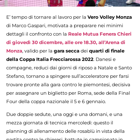
E’ tempo di tornare al lavoro per la
Vero Volley Monza
di Marco Gaspari, motivata a preparare nei minimi
dettagli il confronto con la
Reale Mutua Fenera Chieri
di giovedì 30 dicembre, alle ore 18.30, all’Arena di
Monza
, valido per la
gara secca
dei
quarti di finale
della Coppa Italia Frecciarossa 2022
. Danesi e
compagne, reduci dai giorni di riposo a Natale e Santo
Stefano, tornano a spingere sull’acceleratore per farsi
trovare pronte alla gara contro le piemontesi, decisiva
per assegnare un biglietto per Roma, sede della Final
Four della coppa nazionale il 5 e 6 gennaio.
Due doppie sedute, una oggi e una domani, e una
mezza giornata di tecnica mercoledì: questo il
planning di allenamento delle rosablù in vista della
partita contro le chieresi, battute in campionato in