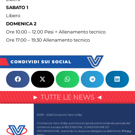
SABATO 1
Libero
DOMENICA 2
Ore 10.00 – 12.00 Pesi + Allenamento tecnico
Ore 17.00 – 19.30 Allenamento tecnico
CONDIVIDI SUI SOCIAL
► TUTTE LE NEWS ◄
2008 – 2026 Consorzio Vero Volley
Il Consorzio Vero Volley autorizza la riproduzione totale e/o parziale dei
contenuti a scopo di RECENSIONE, CONDIVISIONE ED
INFORMAZIONE, inserendo la citazione obbligatoria della fonte.
Privacy
Policy
.