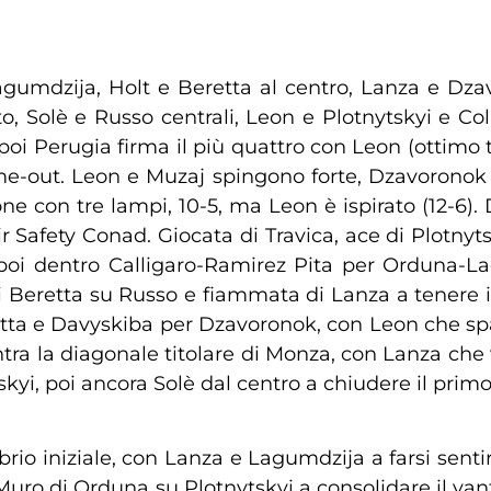
umdzija, Holt e Beretta al centro, Lanza e Dzav
o, Solè e Russo centrali, Leon e Plotnytskyi e Cola
, poi Perugia firma il più quattro con Leon (ottimo
e-out. Leon e Muzaj spingono forte, Dzavoronok
ne con tre lampi, 10-5, ma Leon è ispirato (12-6). 
Sir Safety Conad. Giocata di Travica, ace di Plotny
, poi dentro Calligaro-Ramirez Pita per Orduna-
di Beretta su Russo e fiammata di Lanza a tenere 
etta e Davyskiba per Dzavoronok, con Leon che spa
entra la diagonale titolare di Monza, con Lanza che 
kyi, poi ancora Solè dal centro a chiudere il primo 
librio iniziale, con Lanza e Lagumdzija a farsi senti
Muro di Orduna su Plotnytskyi a consolidare il v