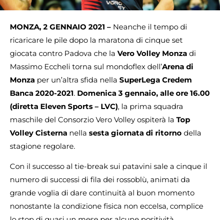
MONZA, 2 GENNAIO 2021 –
Neanche il tempo di
ricaricare le pile dopo la maratona di cinque set
giocata contro Padova che la
Vero Volley Monza
di
Massimo Eccheli torna sul mondoflex dell’
Arena di
Monza
per un’altra sfida nella
SuperLega Credem
Banca 2020-2021
.
Domenica 3 gennaio, alle ore 16.00
(diretta Eleven Sports – LVC)
, la prima squadra
maschile del Consorzio Vero Volley ospiterà la
Top
Volley Cisterna
nella
sesta giornata di ritorno
della
stagione regolare.
Con il successo al tie-break sui patavini sale a cinque il
numero di successi di fila dei rossoblù, animati da
grande voglia di dare continuità al buon momento
nonostante la condizione fisica non eccelsa, complice
lo stop di quasi un mese per alcune positività