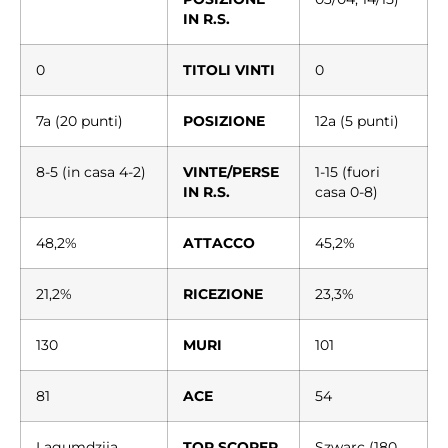
IN R.S.
0
TITOLI VINTI
0
7a (20 punti)
POSIZIONE
12a (5 punti)
8-5 (in casa 4-2)
VINTE/PERSE
1-15 (fuori
IN R.S.
casa 0-8)
48,2%
ATTACCO
45,2%
21,2%
RICEZIONE
23,3%
130
MURI
101
81
ACE
54
Lagumdzija
TOP SCORER
Szwarc (180