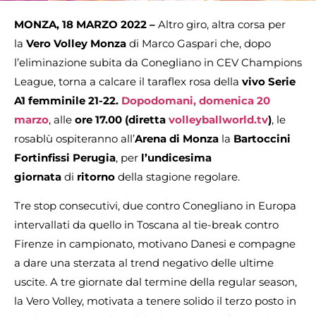
MONZA, 18 MARZO 2022 –
Altro giro, altra corsa per
la
Vero Volley Monza
di Marco Gaspari che, dopo
l’eliminazione subita da Conegliano in CEV Champions
League, torna a calcare il taraflex rosa della
vivo
Serie
A1 femminile 21-22.
Dopodomani, domenica 20
marzo
, alle
ore 17.00 (diretta
volleyballworld.tv
)
, le
rosablù ospiteranno all’
Arena di Monza
la
Bartoccini
Fortinfissi Perugia
, per
l’undicesima
giornata
di
ritorno
della stagione regolare.
Tre stop consecutivi, due contro Conegliano in Europa
intervallati da quello in Toscana al tie-break contro
Firenze in campionato, motivano Danesi e compagne
a dare una sterzata al trend negativo delle ultime
uscite. A tre giornate dal termine della regular season,
la Vero Volley, motivata a tenere solido il terzo posto in