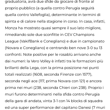
graduatoria, avrà due sfide da giocare di fronte al
proprio pubblico (a quella contro Perugia seguirà
quella contro Vallefoglia), determinante in termini di
spinta e di calore nella stagione in corso. In casa, infatti,
Monza ha mostrato quasi sempre il suo lato migliore,
rimediando sole due sconfitte in CEV Champions
League (VakifBank e Conegliano) e due in campionato
(Novara e Conegliano) e centrando ben nove 3-0 su 13
confronti. Note positive per le rosablù arrivano anche
dai numeri: la Vero Volley è infatti tra le formazioni più
brillanti della Lega, con la prima posizione nei punti
totali realizzati (1608, seconda Firenze con 1577),
seconda negli ace (117, prima Novara con 121) e ancora
prima nei muri (238, seconda Chieri con 238). Proprio i
muri furono determinanti nella sfida contro Perugia
della gara di andata, vinta 3-1 con 14 blocks di squadra
ed una super performance del capitano Danesi (7 muri