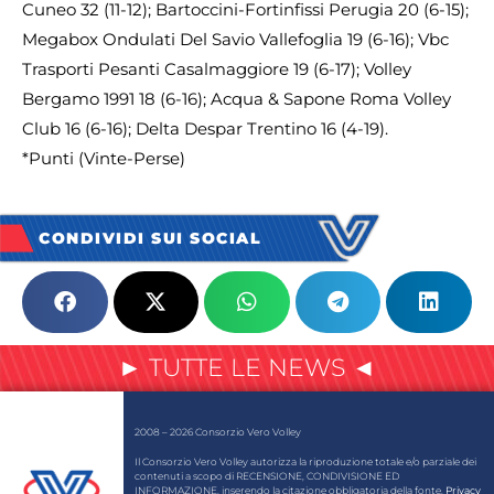
Cuneo 32 (11-12); Bartoccini-Fortinfissi Perugia 20 (6-15);
Megabox Ondulati Del Savio Vallefoglia 19 (6-16); Vbc
Trasporti Pesanti Casalmaggiore 19 (6-17); Volley
Bergamo 1991 18 (6-16); Acqua & Sapone Roma Volley
Club 16 (6-16); Delta Despar Trentino 16 (4-19).
*Punti (Vinte-Perse)
CONDIVIDI SUI SOCIAL
► TUTTE LE NEWS ◄
2008 – 2026 Consorzio Vero Volley
Il Consorzio Vero Volley autorizza la riproduzione totale e/o parziale dei
contenuti a scopo di RECENSIONE, CONDIVISIONE ED
INFORMAZIONE, inserendo la citazione obbligatoria della fonte.
Privacy