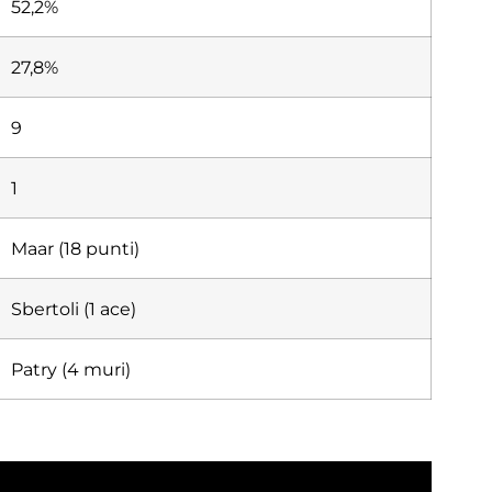
52,2%
27,8%
9
1
Maar (18 punti)
Sbertoli (1 ace)
Patry (4 muri)