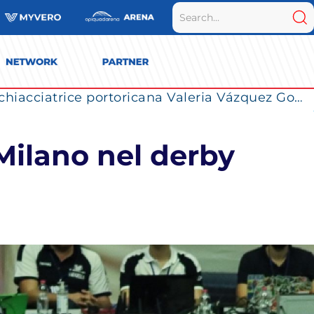
La Numia Vero Volley completa il roster: la schiacciatrice portoricana Valeria Vázquez Gomez è l’ultimo innesto di Milano per la stagione 2026/2027
 Milano nel derby