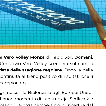
la
Vero Volley Monza
di Fabio Soli.
Domani,
 Consorzio Vero Volley scenderà sul campo
data della stagione regolare
. Dopo la bella
inuità al trend positivo di risultati che li
i campionato).
gnato con la Bielorussia agli Europei Under
 sul buon momento di Lagumdzija, Sedlacek e
rossoblù. Monza cercherà poi di ripartire dal