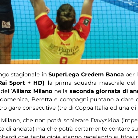
ngo stagionale in
SuperLega Credem Banca
per 
 Rai Sport + HD)
, la prima squadra maschile del
dell’
Allianz Milano
nella
seconda giornata di an
 domenica, Beretta e compagni puntano a dare cont
ttro gare consecutive (tre di Coppa Italia ed una d
 Milano, che non potrà schierare Davyskiba (impe
nata di andata) ma che potrà certamente contare
mbardi che tante gioie stanno regalando ai tifosi 