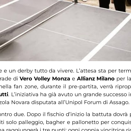
e un derby tutto da vivere. L’attesa sta per term
trade di
Vero Volley Monza
e
Allianz Milano
per l
a fan zone, durante il pre-partita, verrà ripropo
utti
. L’iniziativa ha già avuto un grande successo 
zola Novara disputata all’Unipol Forum di Assago.
ntro due. Dopo il fischio d’inizio la battuta dov
titi solo palleggio, bagher e pallonetto per conqu
a raggiungerà i tre punti: ogni coppia vincitrice r