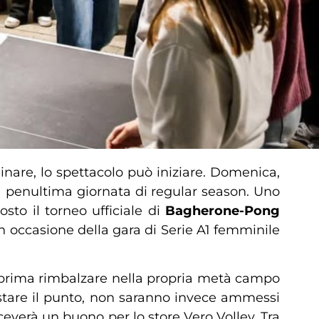
inare, lo spettacolo può iniziare. Domenica,
a penultima giornata di regular season. Uno
sto il torneo ufficiale di
Bagherone-Pong
in occasione della gara di Serie A1 femminile
rà prima rimbalzare nella propria metà campo
istare il punto, non saranno invece ammessi
iceverà un buono per lo store Vero Volley. Tra