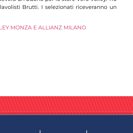
avolisti Brutti. I selezionati riceveranno un
OLLEY MONZA E ALLIANZ MILANO