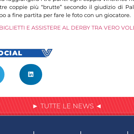
 tre coppie più “brutte” secondo il giudizio di Pall
 a fine partita per fare le foto con un giocatore.
 BIGLIETTI E ASSISTERE AL DERBY TRA VERO V
SOCIAL
► TUTTE LE NEWS ◄