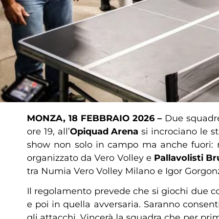
MONZA, 18 FEBBRAIO 2026 –
Due squadre 
ore 19, all’
Opiquad Arena
si incrociano le s
show non solo in campo ma anche fuori: nell
organizzato da Vero Volley e
Pallavolisti Br
tra Numia Vero Volley Milano e Igor Gorgon
Il regolamento prevede che si giochi due co
e poi in quella avversaria. Saranno consen
gli attacchi. Vincerà la squadra che per prim