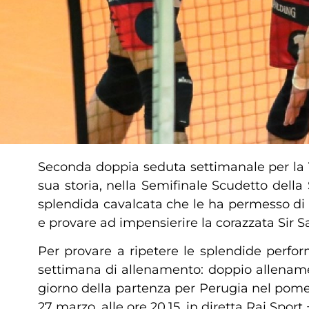
Seconda doppia seduta settimanale per la
sua storia, nella Semifinale Scudetto dell
splendida cavalcata che le ha permesso di su
e provare ad impensierire la corazzata Sir 
Per provare a ripetere le splendide perfo
settimana di allenamento: doppio allenamen
giorno della partenza per Perugia nel pomeri
27 marzo, alle ore 20.15, in diretta Rai Sport