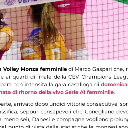
o Volley Monza femminile
di Marco Gaspari che, r
ione ai quarti di finale della CEV Champions Lea
para con intensità la gara casalinga di
domenica 
ata di ritorno della vivo Serie A1 femminile
.
rte, arrivato dopo undici vittorie consecutive, son
classifica, seppur consapevoli che Conegliano de
meno sei), Danesi e compagne vogliono prolungare 
dal punto di vista delle statistiche le monzesi so