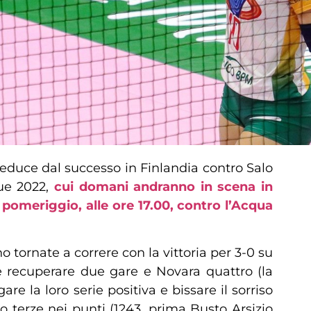
educe dal successo in Finlandia contro Salo
gue 2022,
cui domani andranno in scena in
pomeriggio, alle ore 17.00, contro l’Acqua
o tornate a correre con la vittoria per 3-0 su
ve recuperare due gare e Novara quattro (la
la loro serie positiva e bissare il sorriso
no terze nei punti (1243, prima Busto Arsizio