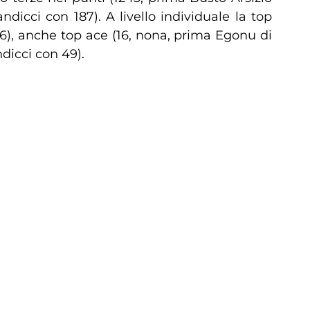
icci con 187). A livello individuale la top
6), anche top ace (16, nona, prima Egonu di
dicci con 49).