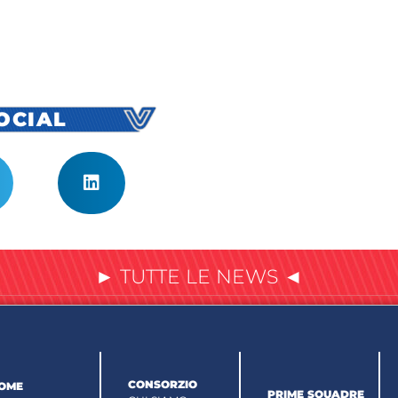
SOCIAL
► TUTTE LE NEWS ◄
CONSORZIO
OME
PRIME SQUADRE