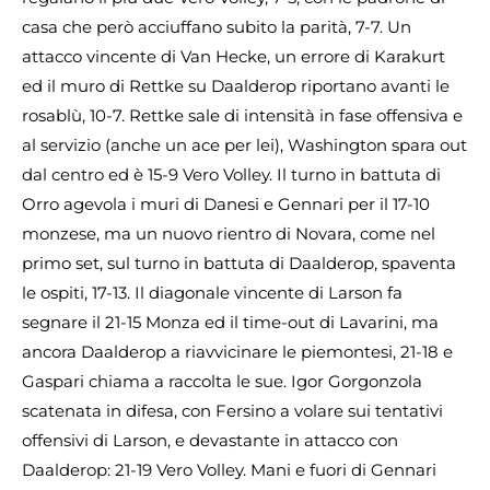
casa che però acciuffano subito la parità, 7-7. Un
attacco vincente di Van Hecke, un errore di Karakurt
ed il muro di Rettke su Daalderop riportano avanti le
rosablù, 10-7. Rettke sale di intensità in fase offensiva e
al servizio (anche un ace per lei), Washington spara out
dal centro ed è 15-9 Vero Volley. Il turno in battuta di
Orro agevola i muri di Danesi e Gennari per il 17-10
monzese, ma un nuovo rientro di Novara, come nel
primo set, sul turno in battuta di Daalderop, spaventa
le ospiti, 17-13. Il diagonale vincente di Larson fa
segnare il 21-15 Monza ed il time-out di Lavarini, ma
ancora Daalderop a riavvicinare le piemontesi, 21-18 e
Gaspari chiama a raccolta le sue. Igor Gorgonzola
scatenata in difesa, con Fersino a volare sui tentativi
offensivi di Larson, e devastante in attacco con
Daalderop: 21-19 Vero Volley. Mani e fuori di Gennari