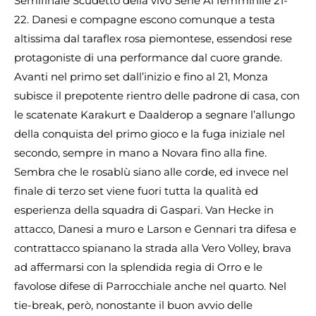
Semifinale Scudetto della vivo Serie A1 femminile 21-
22. Danesi e compagne escono comunque a testa
altissima dal taraflex rosa piemontese, essendosi rese
protagoniste di una performance dal cuore grande.
Avanti nel primo set dall’inizio e fino al 21, Monza
subisce il prepotente rientro delle padrone di casa, con
le scatenate Karakurt e Daalderop a segnare l’allungo
della conquista del primo gioco e la fuga iniziale nel
secondo, sempre in mano a Novara fino alla fine.
Sembra che le rosablù siano alle corde, ed invece nel
finale di terzo set viene fuori tutta la qualità ed
esperienza della squadra di Gaspari. Van Hecke in
attacco, Danesi a muro e Larson e Gennari tra difesa e
contrattacco spianano la strada alla Vero Volley, brava
ad affermarsi con la splendida regia di Orro e le
favolose difese di Parrocchiale anche nel quarto. Nel
tie-break, però, nonostante il buon avvio delle