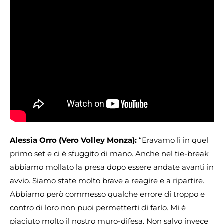
Alessia Orro (Vero Volley Monza):
“Eravamo lì in quel
primo set e ci è sfuggito di mano. Anche nel tie-break
abbiamo mollato la presa dopo essere andate avanti in
avvio. Siamo state molto brave a reagire e a ripartire.
Abbiamo però commesso qualche errore di troppo e
contro di loro non puoi permetterti di farlo. Mi è
piaciuto molto il nostro muro-difesa. Non salvo invece