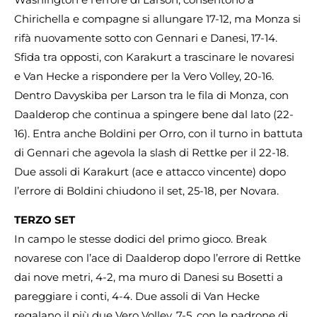
Chirichella e compagne si allungare 17-12, ma Monza si
rifà nuovamente sotto con Gennari e Danesi, 17-14.
Sfida tra opposti, con Karakurt a trascinare le novaresi
e Van Hecke a rispondere per la Vero Volley, 20-16.
Dentro Davyskiba per Larson tra le fila di Monza, con
Daalderop che continua a spingere bene dal lato (22-
16). Entra anche Boldini per Orro, con il turno in battuta
di Gennari che agevola la slash di Rettke per il 22-18.
Due assoli di Karakurt (ace e attacco vincente) dopo
l’errore di Boldini chiudono il set, 25-18, per Novara.
TERZO SET
In campo le stesse dodici del primo gioco. Break
novarese con l’ace di Daalderop dopo l’errore di Rettke
dai nove metri, 4-2, ma muro di Danesi su Bosetti a
pareggiare i conti, 4-4. Due assoli di Van Hecke
regalano il più due Vero Volley, 7-5, con le padrone di