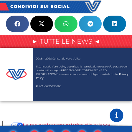
CONDIVIDI SUI SOCIAL
► TUTTE LE NEWS ◄
2008 – 2026 Consorzio Vero Volley
Il Consorzio Vero Volley autorizza la riproduzione totale e/o parziale dei
contenuti a scopo di RECENSIONE, CONDIVISIONE ED
INFORMAZIONE, inserendo la citazione obbligatoria della fonte.
Privacy
Policy
.
P. IVA: 06315490968
Le tue preferenze relative alla privacy