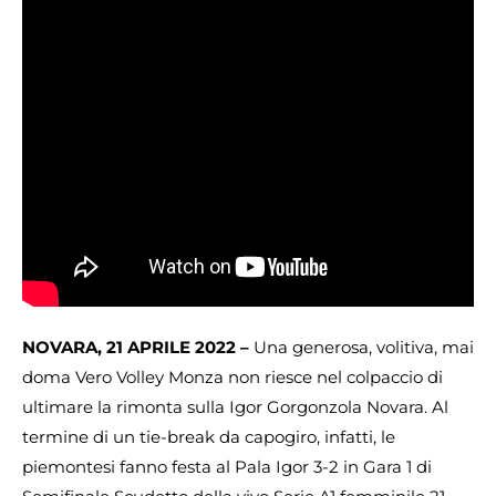
NOVARA, 21 APRILE 2022 –
Una generosa, volitiva, mai
doma Vero Volley Monza non riesce nel colpaccio di
ultimare la rimonta sulla Igor Gorgonzola Novara. Al
termine di un tie-break da capogiro, infatti, le
piemontesi fanno festa al Pala Igor 3-2 in Gara 1 di