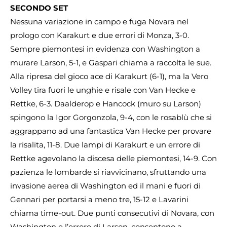
SECONDO SET
Nessuna variazione in campo e fuga Novara nel
prologo con Karakurt e due errori di Monza, 3-0.
Sempre piemontesi in evidenza con Washington a
murare Larson, 5-1, e Gaspari chiama a raccolta le sue.
Alla ripresa del gioco ace di Karakurt (6-1), ma la Vero
Volley tira fuori le unghie e risale con Van Hecke e
Rettke, 6-3. Daalderop e Hancock (muro su Larson)
spingono la Igor Gorgonzola, 9-4, con le rosablù che si
aggrappano ad una fantastica Van Hecke per provare
la risalita, 11-8. Due lampi di Karakurt e un errore di
Rettke agevolano la discesa delle piemontesi, 14-9. Con
pazienza le lombarde si riavvicinano, sfruttando una
invasione aerea di Washington ed il mani e fuori di
Gennari per portarsi a meno tre, 15-12 e Lavarini
chiama time-out. Due punti consecutivi di Novara, con
Washington e l’errore di Larson, consentono a