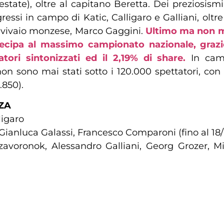
a estate), oltre al capitano Beretta. Dei preziosis
ressi in campo di Katic, Calligaro e Galliani, oltre
l vivaio monzese, Marco Gaggini.
Ultimo ma non me
cipa al massimo campionato nazionale, grazie a
ri sintonizzati ed il 2,19% di share.
In camp
n sono mai stati sotto i 120.000 spettatori, con 
.850).
ZA
ligaro
ianluca Galassi, Francesco Comparoni (fino al 18/
voronok, Alessandro Galliani, Georg Grozer, Mil