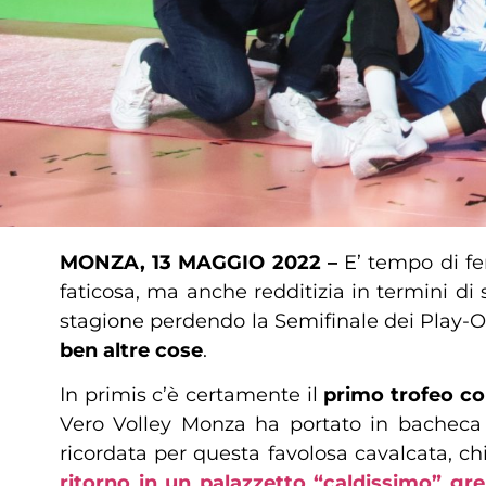
MONZA, 13 MAGGIO 2022 –
E’ tempo di fe
faticosa, ma anche redditizia in termini di 
stagione perdendo la Semifinale dei Play-Of
ben altre cose
.
In primis c’è certamente il
primo trofeo con
Vero Volley Monza ha portato in bacheca u
ricordata per questa favolosa cavalcata, c
ritorno in un palazzetto “caldissimo” gr