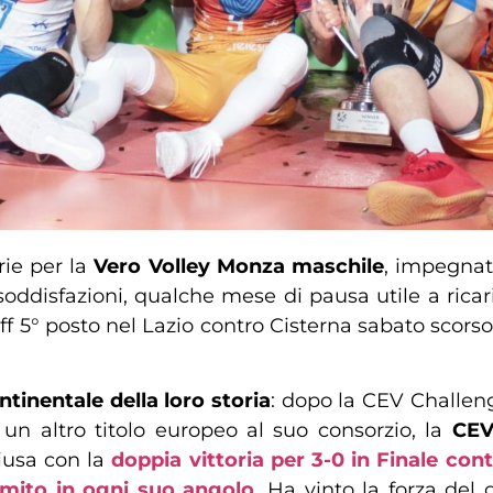
rie per la
Vero Volley Monza maschile
, impegnat
soddisfazioni, qualche mese di pausa utile a ricar
f 5° posto nel Lazio contro Cisterna sabato scors
tinentale della loro storia
: dopo la CEV Challen
n altro titolo europeo al suo consorzio, la
CEV
hiusa con la
doppia vittoria per 3-0 in Finale contr
emito in ogni suo angolo
.
Ha vinto la forza del g