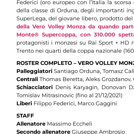
Federici (oro europeo con l’Italia la scors
della classe di Orduna, degli importanti ing
SuperLega, del giovane libero, prodotto de
della Vero Volley Monza da quando parte
Monte® Supercoppa, con 310.000 spettato
protagonisti i monzesi su Rai Sport + HD no
Trento nei quarti della coppa nazionale (160
ROSTER COMPLETO – VERO VOLLEY MON
Palleggiatori
Santiago Orduna, Tomasz Cal
Centrali
Thomas Beretta, Aleks Grozdanov, G
Schiacciatori
Denis Karyagin, Donovan Dza
Tomislav Mitrasinovic (fino al 21/12/2021)
Liberi
Filippo Federici, Marco Gaggini
STAFF
Allenatore
Massimo Eccheli
Secondo allenatore
Giuseppe Ambrosio