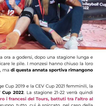
a ora a godersi, dopo una stagione lunga e
icare le pile. I monzesi hanno chiuso la loro
o, ma
di questa annata sportiva rimangono
ge Cup 2019 e la CEV Cup 2021 femminili, la
 Cup 2022
. La stagione 21-22 verrà quindi
o i francesi del Tours, battuti tra l’altro al
ruppo, tutto, cui è spiccato, nel caso della