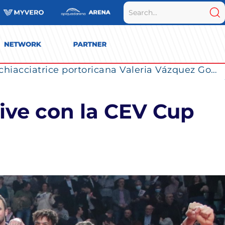
La Numia Vero Volley completa il roster: la schiacciatrice portoricana Valeria Vázquez Gomez è l’ultimo innesto di Milano per la stagione 2026/2027
tive con la CEV Cup