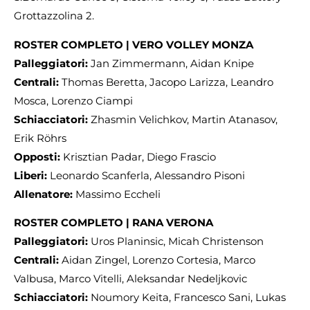
Grottazzolina 2.
ROSTER COMPLETO | VERO VOLLEY MONZA
Palleggiatori:
Jan Zimmermann, Aidan Knipe
Centrali:
Thomas Beretta, Jacopo Larizza, Leandro
Mosca, Lorenzo Ciampi
Schiacciatori:
Zhasmin Velichkov, Martin Atanasov,
Erik Röhrs
Opposti:
Krisztian Padar, Diego Frascio
Liberi:
Leonardo Scanferla, Alessandro Pisoni
Allenatore:
Massimo Eccheli
ROSTER COMPLETO |
RANA VERONA
Palleggiatori:
Uros Planinsic, Micah Christenson
Centrali:
Aidan Zingel, Lorenzo Cortesia, Marco
Valbusa, Marco Vitelli, Aleksandar Nedeljkovic
Schiacciatori:
Noumory Keita, Francesco Sani, Lukas