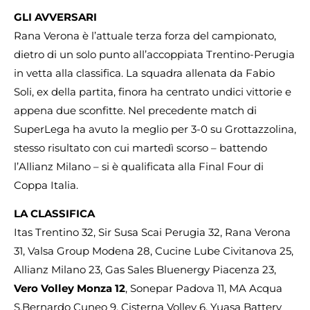
GLI AVVERSARI
Rana Verona è l’attuale terza forza del campionato,
dietro di un solo punto all’accoppiata Trentino-Perugia
in vetta alla classifica. La squadra allenata da Fabio
Soli, ex della partita, finora ha centrato undici vittorie e
appena due sconfitte. Nel precedente match di
SuperLega ha avuto la meglio per 3-0 su Grottazzolina,
stesso risultato con cui martedì scorso – battendo
l’Allianz Milano – si è qualificata alla Final Four di
Coppa Italia.
LA CLASSIFICA
Itas Trentino 32, Sir Susa Scai Perugia 32, Rana Verona
31, Valsa Group Modena 28, Cucine Lube Civitanova 25,
Allianz Milano 23, Gas Sales Bluenergy Piacenza 23,
Vero Volley Monza 12
, Sonepar Padova 11, MA Acqua
S.Bernardo Cuneo 9, Cisterna Volley 6, Yuasa Battery