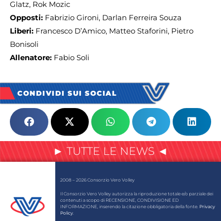
Glatz, Rok Mozic
Opposti:
Fabrizio Gironi, Darlan Ferreira Souza
Liberi:
Francesco D’Amico, Matteo Staforini, Pietro
Bonisoli
Allenatore:
Fabio Soli
CONDIVIDI SUI SOCIAL
► TUTTE LE NEWS ◄
2008 – 2026 Consorzio Vero Volley
Il Consorzio Vero Volley autorizza la riproduzione totale e/o parziale dei
contenuti a scopo di RECENSIONE, CONDIVISIONE ED
INFORMAZIONE, inserendo la citazione obbligatoria della fonte.
Privacy
Policy
.