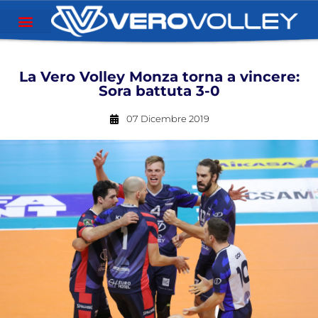
La Vero Volley Monza torna a vincere:
Sora battuta 3-0
07 Dicembre 2019