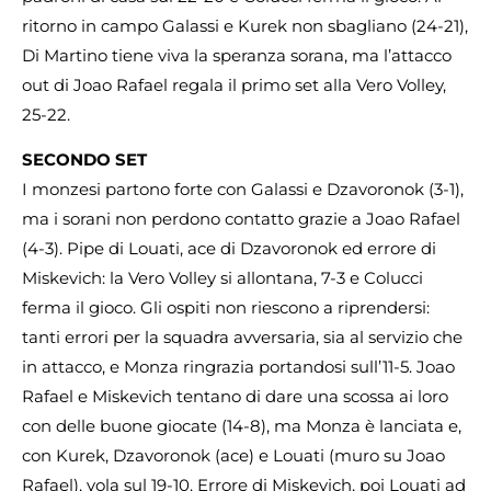
ritorno in campo Galassi e Kurek non sbagliano (24-21),
Di Martino tiene viva la speranza sorana, ma l’attacco
out di Joao Rafael regala il primo set alla Vero Volley,
25-22.
SECONDO SET
I monzesi partono forte con Galassi e Dzavoronok (3-1),
ma i sorani non perdono contatto grazie a Joao Rafael
(4-3). Pipe di Louati, ace di Dzavoronok ed errore di
Miskevich: la Vero Volley si allontana, 7-3 e Colucci
ferma il gioco. Gli ospiti non riescono a riprendersi:
tanti errori per la squadra avversaria, sia al servizio che
in attacco, e Monza ringrazia portandosi sull’11-5. Joao
Rafael e Miskevich tentano di dare una scossa ai loro
con delle buone giocate (14-8), ma Monza è lanciata e,
con Kurek, Dzavoronok (ace) e Louati (muro su Joao
Rafael), vola sul 19-10. Errore di Miskevich, poi Louati ad