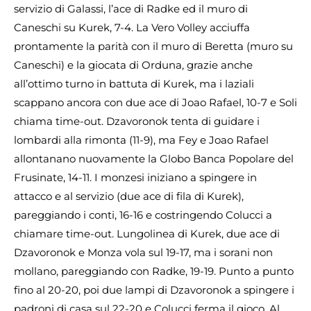
servizio di Galassi, l’ace di Radke ed il muro di
Caneschi su Kurek, 7-4. La Vero Volley acciuffa
prontamente la parità con il muro di Beretta (muro su
Caneschi) e la giocata di Orduna, grazie anche
all’ottimo turno in battuta di Kurek, ma i laziali
scappano ancora con due ace di Joao Rafael, 10-7 e Soli
chiama time-out. Dzavoronok tenta di guidare i
lombardi alla rimonta (11-9), ma Fey e Joao Rafael
allontanano nuovamente la Globo Banca Popolare del
Frusinate, 14-11. I monzesi iniziano a spingere in
attacco e al servizio (due ace di fila di Kurek),
pareggiando i conti, 16-16 e costringendo Colucci a
chiamare time-out. Lungolinea di Kurek, due ace di
Dzavoronok e Monza vola sul 19-17, ma i sorani non
mollano, pareggiando con Radke, 19-19. Punto a punto
fino al 20-20, poi due lampi di Dzavoronok a spingere i
padroni di casa sul 22-20 e Colucci ferma il gioco. Al