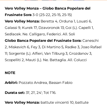
Vero Volley Monza – Globo Banca Popolare del
Frusinate Sora
3-0 (25-22, 25-15, 25-15)
Vero Volley Monza:
Beretta 4, Orduna 1, Louati 6,
Galassi 9, Kurek 17, Dzavoronok 13; Goi (L). Capelli 1,
Sedlacek. Ne. Calligaro, Federici. All. Soli
Globo Banca Popolare del Frusinate Sora:
Caneschi
2, Miskevich 6, Fey 3, Di Martino 5, Radke 3, Joao Rafael
11; Sorgente (L). Alfieri, Van Tilburg 3, Grozdanov 3,
Scopelliti 2, Mauti (L). Ne. Battaglia. All. Colucci
NOTE
Arbitri:
Pozzato Andrea, Bassan Fabio
Durata set:
31′, 21′, 24′; Tot 1’16.
Vero Volley Monza:
battute vincenti 10, battute