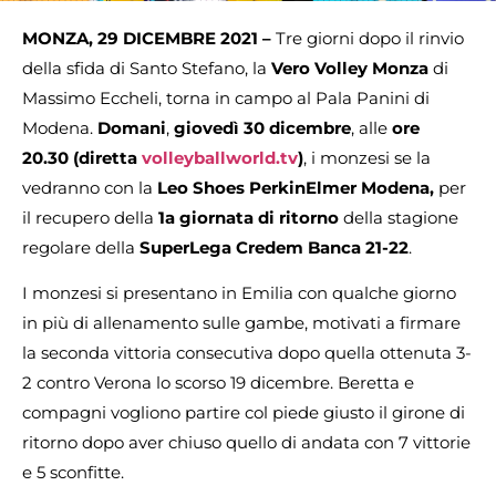
MONZA, 29 DICEMBRE 2021 –
Tre giorni dopo il rinvio
della sfida di Santo Stefano,
la
Vero Volley Monza
di
Massimo Eccheli, torna in campo al Pala Panini di
Modena.
Domani
,
giovedì
30 dicembre
, alle
ore
20.30 (diretta
volleyballworld.tv
)
, i monzesi se la
vedranno con la
Leo Shoes PerkinElmer Modena,
per
il recupero della
1a giornata di ritorno
della stagione
regolare della
SuperLega Credem Banca 21-22
.
I monzesi si presentano in Emilia con qualche giorno
in più di allenamento sulle gambe, motivati a firmare
la seconda vittoria consecutiva dopo quella ottenuta 3-
2 contro Verona lo scorso 19 dicembre. Beretta e
compagni vogliono partire col piede giusto il girone di
ritorno dopo aver chiuso quello di andata con 7 vittorie
e 5 sconfitte.