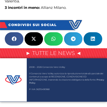
Valentia.
3 incontri in meno:
Allianz Milano.
CONDIVIDI SUI SOCIAL
► TUTTE LE NEWS ◄
2008 – 2026 Consorzio Vero Volley
Il Consorzio Vero Volley autorizza la riproduzione totale e/o parziale dei
contenuti a scopo di RECENSIONE, CONDIVISIONE ED
INFORMAZIONE, inserendo la citazione obbligatoria della fonte.
Privacy
Policy
.
P. IVA: 06315490968