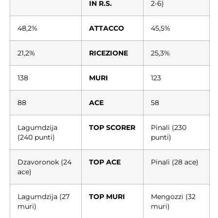
IN R.S.
2-6)
48,2%
ATTACCO
45,5%
21,2%
RICEZIONE
25,3%
138
MURI
123
88
ACE
58
Lagumdzija
TOP SCORER
Pinali (230
(240 punti)
punti)
Dzavoronok (24
TOP ACE
Pinali (28 ace)
ace)
Lagumdzija (27
TOP MURI
Mengozzi (32
muri)
muri)