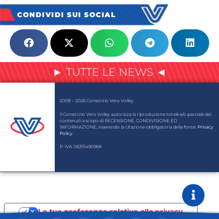
CONDIVIDI SUI SOCIAL
► TUTTE LE NEWS ◄
2008 – 2026 Consorzio Vero Volley
Il Consorzio Vero Volley autorizza la riproduzione totale e/o parziale dei
contenuti a scopo di RECENSIONE, CONDIVISIONE ED
INFORMAZIONE, inserendo la citazione obbligatoria della fonte.
Privacy
Policy
.
P. IVA: 06315490968
Le tue preferenze relative alla privacy