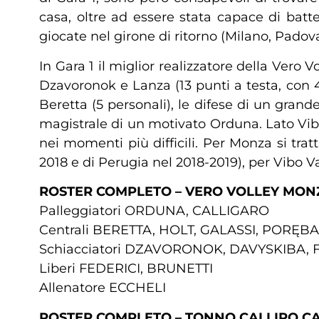
casa, oltre ad essere stata capace di batt
giocate nel girone di ritorno (Milano, Padov
In Gara 1 il miglior realizzatore della Ver
Dzavoronok e Lanza (13 punti a testa, con 
Beretta (5 personali), le difese di un grande
magistrale di un motivato Orduna. Lato Vibo 
nei momenti più difficili. Per Monza si tra
2018 e di Perugia nel 2018-2019), per Vibo V
ROSTER COMPLETO – VERO VOLLEY MON
Palleggiatori ORDUNA, CALLIGARO
Centrali BERETTA, HOLT, GALASSI, PORĘBA
Schiacciatori DZAVORONOK, DAVYSKIBA, 
Liberi FEDERICI, BRUNETTI
Allenatore ECCHELI
ROSTER COMPLETO – TONNO CALLIPO CA