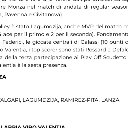
ere Monza nel match di andata di regular season 
a, Ravenna e Civitanova).
o Volley è stato Lagumdzija, anche MVP del match co
4 ace per il primo e 2 per il secondo). Fondamenta
 Federici, le giocate centrali di Galassi (10 punti c
Valentia, i top scorer sono stati Rossard e Defalco 
tta della terza partecipazione ai Play Off Scudett
alentia è la sesta presenza.
ZA
FALGARI, LAGUMDZIJA, RAMIREZ-PITA, LANZA
LABRIA VIBO VALENTIA