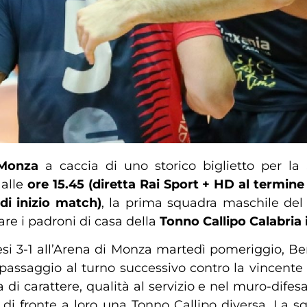
 Monza
a caccia di uno storico biglietto per l
,
alle
ore 15.45 (diretta Rai Sport + HD al termine 
 di inizio match)
, la prima squadra maschile del
are i padroni di casa della
Tonno Callipo Calabria
onesi 3-1 all’Arena di Monza martedì pomeriggio, 
 passaggio al turno successivo contro la vincente t
i carattere, qualità al servizio e nel muro-difesa
 di fronte a loro una Tonno Callipo diversa. La sq