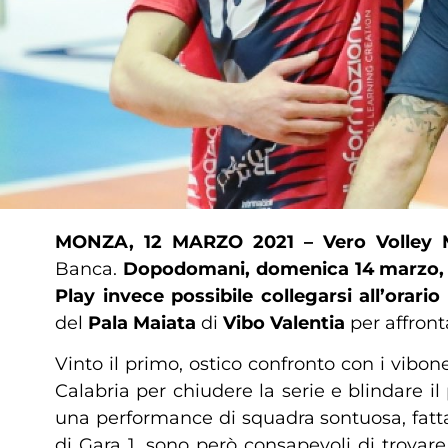
MONZA, 12 MARZO 2021 –
Vero Volley
Banca.
Dopodomani, domenica 14 marzo
Play invece possibile collegarsi all’orario
del
Pala Maiata
di
Vibo Valentia
per affront
Vinto il primo, ostico confronto con i vib
Calabria per chiudere la serie e blindare il
una performance di squadra sontuosa, fatta d
di Gara 1, sono però consapevoli di trovare