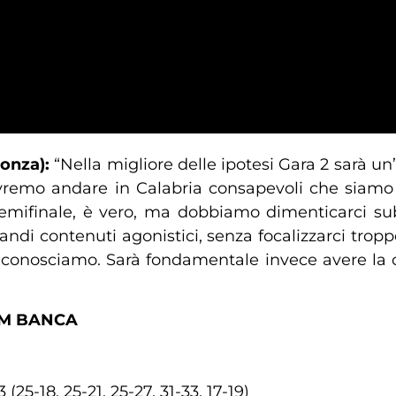
Monza):
“Nella migliore delle ipotesi Gara 2 sarà un
ovremo andare in Calabria consapevoli che siamo 
a Semifinale, è vero, ma dobbiamo dimenticarci 
ndi contenuti agonistici, senza focalizzarci tropp
ci conosciamo. Sarà fondamentale invece avere la
EM BANCA
25-18, 25-21, 25-27, 31-33, 17-19)