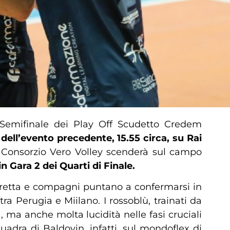
a Semifinale dei Play Off Scudetto Credem
dell’evento precedente, 15.55 circa, su Rai
 Consorzio Vero Volley scenderà sul campo
 in
Gara 2 dei Quarti di Finale
.
Beretta e compagni puntano a confermarsi in
ra Perugia e Miilano. I rossoblù, trainati da
, ma anche molta lucidità nelle fasi cruciali
uadra di Baldovin, infatti, sul mondoflex di