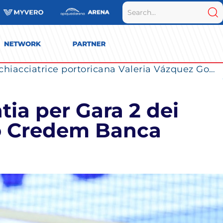
La Numia Vero Volley completa il roster: la schiacciatrice portoricana Valeria Vázquez Gomez è l’ultimo innesto di Milano per la stagione 2026/2027
tia per Gara 2 dei
tto Credem Banca