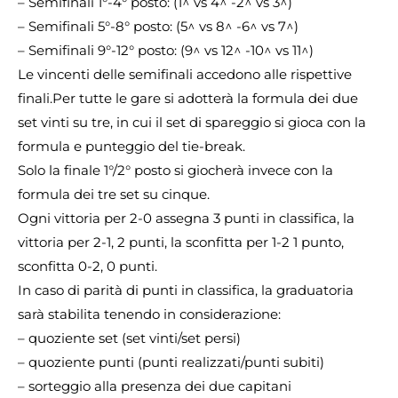
– Semifinali 1°-4° posto: (1^ vs 4^ -2^ vs 3^)
– Semifinali 5°-8° posto: (5^ vs 8^ -6^ vs 7^)
– Semifinali 9°-12° posto: (9^ vs 12^ -10^ vs 11^)
Le vincenti delle semifinali accedono alle rispettive
finali.Per tutte le gare si adotterà la formula dei due
set vinti su tre, in cui il set di spareggio si gioca con la
formula e punteggio del tie-break.
Solo la finale 1°/2° posto si giocherà invece con la
formula dei tre set su cinque.
Ogni vittoria per 2-0 assegna 3 punti in classifica, la
vittoria per 2-1, 2 punti, la sconfitta per 1-2 1 punto,
sconfitta 0-2, 0 punti.
In caso di parità di punti in classifica, la graduatoria
sarà stabilita tenendo in considerazione:
– quoziente set (set vinti/set persi)
– quoziente punti (punti realizzati/punti subiti)
– sorteggio alla presenza dei due capitani