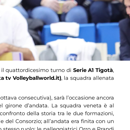
il quattordicesimo turno di
Serie A1 Tigotà
,
ta tv Volleyballworld.it)
, la squadra allenata
ttava consecutiva), sarà l’occasione ancora
el girone d’andata. La squadra veneta è al
nfronto della storia tra le due formazioni,
del Consorzio; all’andata era finita con un
 stesso ruolo: le palleggiatrici Orro e Prandi