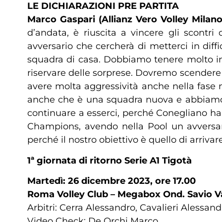
LE DICHIARAZIONI PRE PARTITA
Marco Gaspari (Allianz Vero Volley Milano
d’andata, è riuscita a vincere gli scontri
avversario che cercherà di metterci in diff
squadra di casa. Dobbiamo tenere molto i
riservare delle sorprese. Dovremo scendere
avere molta aggressività anche nella fase m
anche che è una squadra nuova e abbiamo pot
continuare a esserci, perché Conegliano ha 
Champions, avendo nella Pool un avversar
perché il nostro obiettivo è quello di arrivare 
1ª giornata di ritorno Serie A1 Tigotà
Martedì: 26 dicembre 2023, ore 17.00
Roma Volley Club – Megabox Ond. Savio Va
Arbitri: Cerra Alessandro, Cavalieri Alessan
Video Check: De Orchi Marco