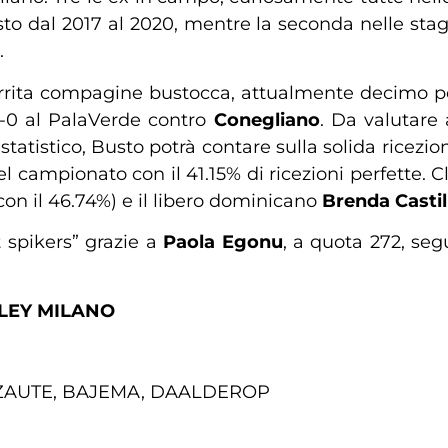
o dal 2017 al 2020, mentre la seconda nelle stagion
.
rrita compagine bustocca, attualmente decimo post
3-0 al PalaVerde contro
Conegliano
. Da valutare 
 statistico, Busto potrà contare sulla solida ricezi
del campionato con il 41.15% di ricezioni perfette. C
on il 46.74%) e il libero dominicano
Brenda Castil
t spikers” grazie a
Paola Egonu
, a quota 272, se
LEY MILANO
CAZAUTE, BAJEMA, DAALDEROP