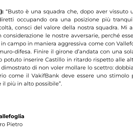
):
“Busto è una squadra che, dopo aver vissuto
 diretti occupando ora una posizione più tranqui
icoltà, consci del valore della nostra squadra. Mi 
n considerazione le nostre avversarie, perché e
 in campo in maniera aggressiva come con Vallefo
uro-difesa. Finire il girone d’andata con una sol
uto inserire Castillo in ritardo rispetto alle altr
dimostrato di non voler mollare lo scettro: dobbiam
io come il VakifBank deve essere uno stimolo 
il più in alto possibile”.
llefoglia
dro Pietro