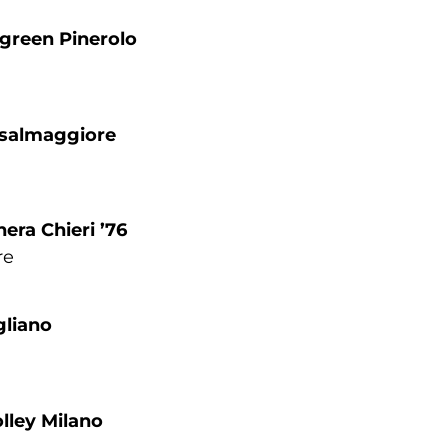
green Pinerolo
Casalmaggiore
era Chieri ’76
are
gliano
olley Milano