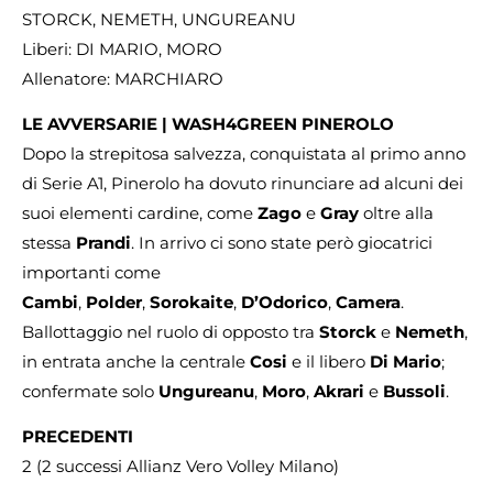
STORCK, NEMETH, UNGUREANU
Liberi: DI MARIO, MORO
Allenatore: MARCHIARO
LE AVVERSARIE | WASH4GREEN PINEROLO
Dopo la strepitosa salvezza, conquistata al primo anno
di Serie A1, Pinerolo ha dovuto rinunciare ad alcuni dei
suoi elementi cardine, come
Zago
e
Gray
oltre alla
stessa
Prandi
. In arrivo ci sono state però giocatrici
importanti come
Cambi
,
Polder
,
Sorokaite
,
D’Odorico
,
Camera
.
Ballottaggio nel ruolo di opposto tra
Storck
e
Nemeth
,
in entrata anche la centrale
Cosi
e il libero
Di Mario
;
confermate solo
Ungureanu
,
Moro
,
Akrari
e
Bussoli
.
PRECEDENTI
2 (2 successi Allianz Vero Volley Milano)