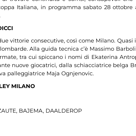
ppa Italiana, in programma sabato 28 ottobre all
.
ICCI
 vittorie consecutive, così come Milano. Quasi in pa
 11 lombarde. Alla guida tecnica c’è Massimo Barboli
ermate, tra cui spiccano i nomi di Ekaterina Antro
te nuove giocatrici, dalla schiacciatrice belga Br
va palleggiatrice Maja Ognjenovic.
LEY MILANO
CAZAUTE, BAJEMA, DAALDEROP