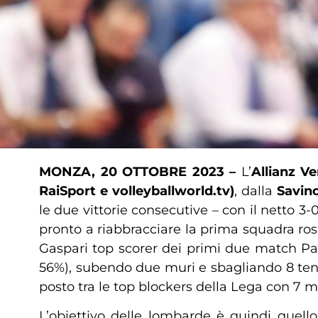
MONZA, 20 OTTOBRE 2023 –
L’
Allianz
Ve
RaiSport e volleyballworld.tv)
, dalla
Savin
le due vittorie consecutive – con il netto 3-0 
pronto a riabbracciare la prima squadra ros
Gaspari top scorer dei primi due match Paol
56%), subendo due muri e sbagliando 8 tent
posto tra le top blockers della Lega con 7 m
L’obiettivo delle lombarde è quindi quello