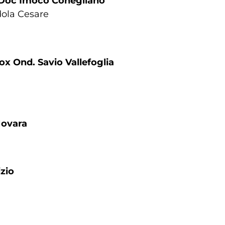
o Doc Imoco Conegliano
ndola Cesare
x Ond. Savio Vallefoglia
Novara
izio
a