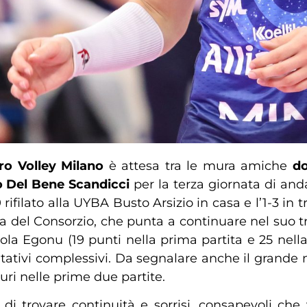
ro Volley Milano
è attesa tra le mura amiche
do
o Del Bene Scandicci
per la terza giornata di and
rifilato alla UYBA Busto Arsizio in casa e l’1-3 in tr
a del Consorzio, che punta a continuare nel suo t
a Egonu (19 punti nella prima partita e 25 nella 
ativi complessivi. Da segnalare anche il grande
uri nelle prime due partite.
 di trovare continuità e sorrisi, consapevoli c