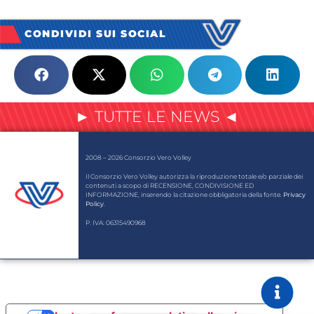
CONDIVIDI SUI SOCIAL
► TUTTE LE NEWS ◄
2008 – 2026 Consorzio Vero Volley
Il Consorzio Vero Volley autorizza la riproduzione totale e/o parziale dei
contenuti a scopo di RECENSIONE, CONDIVISIONE ED
INFORMAZIONE, inserendo la citazione obbligatoria della fonte.
Privacy
Policy
.
P. IVA: 06315490968