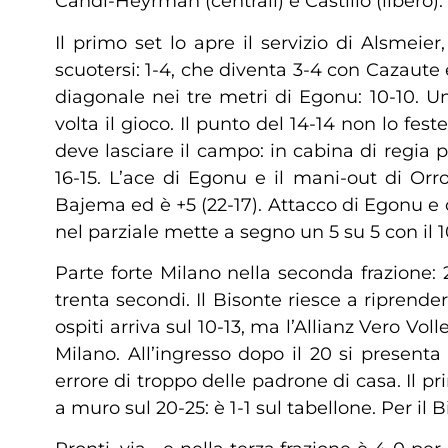
Candi-Heyrman (centrali) e Castillo (libero)
Il primo set lo apre il servizio di Alsmei
scuotersi: 1-4, che diventa 3-4 con Cazaute 
diagonale nei tre metri di Egonu: 10-10. U
volta il gioco. Il punto del 14-14 non lo fe
deve lasciare il campo: in cabina di regia pe
16-15. L’ace di Egonu e il mani-out di Orro
Bajema ed è +5 (22-17). Attacco di Egonu e 
nel parziale mette a segno un 5 su 5 con il 1
Parte forte Milano nella seconda frazione: 2
trenta secondi. Il Bisonte riesce a riprender
ospiti arriva sul 10-13, ma l’Allianz Vero Vo
Milano. All’ingresso dopo il 20 si present
errore di troppo delle padrone di casa. Il p
a muro sul 20-25: è 1-1 sul tabellone. Per il 