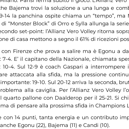
 Milano: Parisi ferma subito il gioco. L’Allianz Ve
 che Bajema trovi la soluzione a una lunga e combat
ul 19-14 la panchina ospite chiama un “tempo”, ma 
“Monster Block” di Orro e Sylla allunga la serie fin
econdo set-point: l’Allianz Vero Volley ritorna sopr
one di casa mettono a segno il 61% di ricezioni posit
, con Firenze che prova a salire ma è Egonu a dare
: 7-4. E’ il capitano della Nazionale, chiamata spe
6: 10-4. Sul 12-9 è coach Gaspari a interrompere i
estare attaccata alla sfida, ma la pressione conti
 importante: 19-10. Sul 20-12 arriva la seconda, bru
oblema alla caviglia. Per l’Allianz Vero Volley l
al quarto pallone con Daalderop per il 25-21. Si chi
ima di pensare alla prossima sfida in Champions 
on 14 punti, tanta energia e un contributo impor
 anche Egonu (22), Bajema (11) e Candi (10).