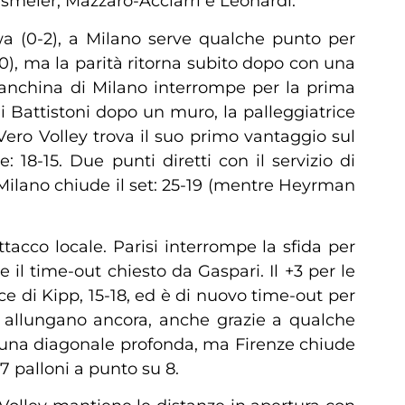
lsmeier, Mazzaro-Acciarri e Leonardi.
awa (0-2), a Milano serve qualche punto per
10), ma la parità ritorna subito dopo con una
 panchina di Milano interrompe per la prima
di Battistoni dopo un muro, la palleggiatrice
z Vero Volley trova il suo primo vantaggio sul
 18-15. Due punti diretti con il servizio di
 Milano chiude il set: 25-19 (mentre Heyrman
ttacco locale. Parisi interrompe la sfida per
e il time-out chiesto da Gaspari. Il +3 per le
Ace di Kipp, 15-18, ed è di nuovo time-out per
ti allungano ancora, anche grazie a qualche
con una diagonale profonda, ma Firenze chiude
 7 palloni a punto su 8.