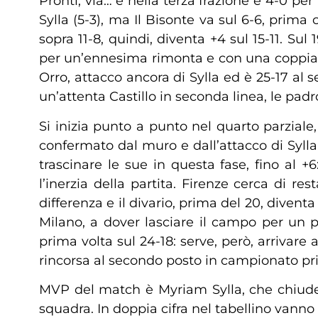
Pronti, via… e nella terza frazione è 4-0 per
Sylla (5-3), ma Il Bisonte va sul 6-6, prima
sopra 11-8, quindi, diventa +4 sul 15-11. S
per un’ennesima rimonta e con una coppia di 
Orro, attacco ancora di Sylla ed è 25-17 al s
un’attenta Castillo in seconda linea, le padr
Si inizia punto a punto nel quarto parziale
confermato dal muro e dall’attacco di Sylla
trascinare le sue in questa fase, fino al +
l’inerzia della partita. Firenze cerca di r
differenza e il divario, prima del 20, diventa
Milano, a dover lasciare il campo per un pr
prima volta sul 24-18: serve, però, arrivare 
rincorsa al secondo posto in campionato pr
MVP del match è Myriam Sylla, che chiude c
squadra. In doppia cifra nel tabellino vanno