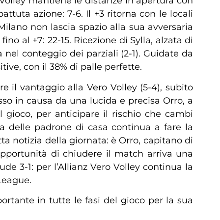
ro Volley mantiene le distanze in apertura con
tuta azione: 7-6. Il +3 ritorna con le locali
Milano non lascia spazio alla sua avversaria
o al +7: 22-15. Ricezione di Sylla, alzata di
a nel conteggio dei parziali (2-1). Guidate da
ive, con il 38% di palle perfette.
 il vantaggio alla Vero Volley (5-4), subito
sso in causa da una lucida e precisa Orro, a
l gioco, per anticipare il rischio che cambi
nua delle padrone di casa continua a fare la
tta notizia della giornata: è Orro, capitano di
’opportunità di chiudere il match arriva una
ude 3-1: per l’Allianz Vero Volley continua la
League.
tante in tutte le fasi del gioco per la sua