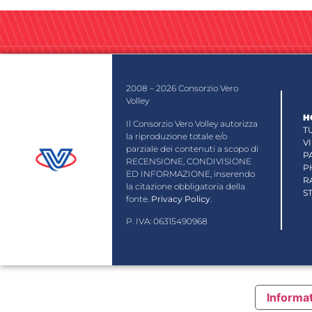
2008 – 2026 Consorzio Vero
Volley
H
Il Consorzio Vero Volley autorizza
T
la riproduzione totale e/o
V
parziale dei contenuti a scopo di
P
RECENSIONE, CONDIVISIONE
P
ED INFORMAZIONE, inserendo
R
la citazione obbligatoria della
S
fonte.
Privacy Policy
.
P. IVA: 06315490968
Informat