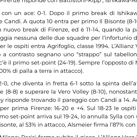
. Firenze risponde con Battistoni-Kipp , Ishikawa-A
er, con un ace: 0-1. Dopo il primo break di Ishik
e Candi. A quota 10 entra per primo Il Bisonte (8-
n nuovo break di Firenze, ed è 11-14, quando la
steggia nessuna delle due squadre per l’infortunio 
r le ospiti entra Agrifoglio, classe 1994. L’Allian
 a contrasto segnano uno “strappo” sul tabellone:
c’è il primo set-point (24-19). Sempre l’opposto di
00% di palla a terra in attacco).
-0, che diventa in fretta 6-1 sotto la spinta dell’a
e (8-8) e superare la Vero Volley (8-10), nonostant
lley risponde trovando il pareggio con Candi a 14. 
a per prima Firenze: 16-20 e +4. Sul 18-23 le ospi
rimo set-point arriva sul 19-24, lo annulla Sylla 
Bisonte, al 53% in attacco, Alsmeier firma l’87% con