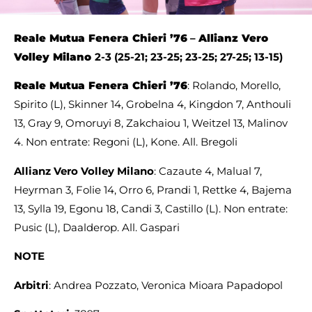
Reale Mutua Fenera Chieri ’76
–
Allianz Vero
Volley Milano
2-3 (25-21; 23-25; 23-25; 27-25; 13-15)
Reale Mutua Fenera Chieri ’76
: Rolando, Morello,
Spirito (L), Skinner 14, Grobelna 4, Kingdon 7, Anthouli
13, Gray 9, Omoruyi 8, Zakchaiou 1, Weitzel 13, Malinov
4. Non entrate: Regoni (L), Kone. All. Bregoli
Allianz Vero Volley Milano
: Cazaute 4, Malual 7,
Heyrman 3, Folie 14, Orro 6, Prandi 1, Rettke 4, Bajema
13, Sylla 19, Egonu 18, Candi 3, Castillo (L). Non entrate:
Pusic (L), Daalderop. All. Gaspari
NOTE
Arbitri
: Andrea Pozzato, Veronica Mioara Papadopol