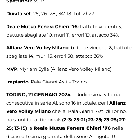
Spettatori
: 3897
Durata set
: 25′, 26′, 28′, 34′, 18′ Tot: 2h27′
Reale Mutua Fenera Chieri ’76:
battute vincenti 5,
battute sbagliate 10, muri 11, errori 19, attacco 34%
Allianz Vero Volley Milano
: battute vincenti 8, battute
sbagliate 14, muri 15, errori 38, attacco 36%
MVP
: Myriam Sylla (Allianz Vero Volley Milano)
Impianto
: Pala Gianni Asti – Torino
TORINO, 21 GENNAIO 2024 –
Dodicesima vittoria
consecutiva in serie A1, sono 16 in totale, per l’
Allianz
Vero Volley
Milano
che, al Pala Gianni Asti di Torino,
ha sconfitto al tie-break
(2-3: 25-21; 23-25; 23-25; 27-
25; 13-15)
la
Reale Mutua Fenera Chieri ’76
nella
diciassettesima giornata della Serie A1 Tigotà. Un