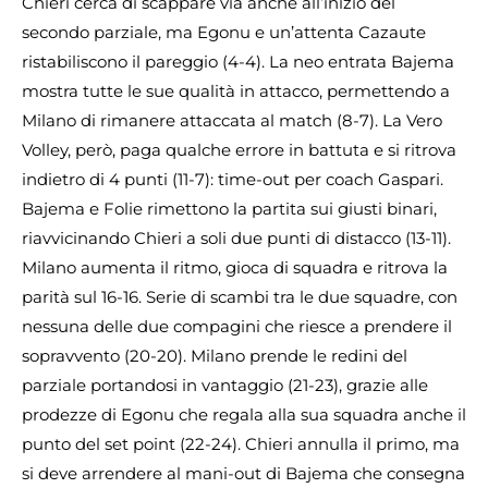
Chieri cerca di scappare via anche all’inizio del
secondo parziale, ma Egonu e un’attenta Cazaute
ristabiliscono il pareggio (4-4). La neo entrata Bajema
mostra tutte le sue qualità in attacco, permettendo a
Milano di rimanere attaccata al match (8-7). La Vero
Volley, però, paga qualche errore in battuta e si ritrova
indietro di 4 punti (11-7): time-out per coach Gaspari.
Bajema e Folie rimettono la partita sui giusti binari,
riavvicinando Chieri a soli due punti di distacco (13-11).
Milano aumenta il ritmo, gioca di squadra e ritrova la
parità sul 16-16. Serie di scambi tra le due squadre, con
nessuna delle due compagini che riesce a prendere il
sopravvento (20-20). Milano prende le redini del
parziale portandosi in vantaggio (21-23), grazie alle
prodezze di Egonu che regala alla sua squadra anche il
punto del set point (22-24). Chieri annulla il primo, ma
si deve arrendere al mani-out di Bajema che consegna