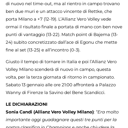
di nuovo nel time-out, ma al rientro in campo trovano
ben due muri e un attacco vincente di Rettke, che
porta Milano a +7 (12-19). L’Allianz Vero Volley vede
ormai il risultato finale a portata di mano con ben nove
punti di vantaggio (13-22). Match point di Bajema (13-
24) subito concretizzato dall’ace di Egonu che mette
fine al set (13-25) e all’incontro (0-3).
Giusto il tempo di tornare in Italia e poi l’Allianz Vero
Volley Milano scenderà di nuovo in campo, questa
volta, per la terza giornata di ritorno in campionato.
Sabato 13 gennaio alle ore 21:00 affronterà a Palazzo
Wanny di Firenze la Savino del Bene Scandicci.
LE DICHIARAZIONI
Sonia Candi (Allianz Vero Volley Milano)
:
“Era molto
importante oggi guadagnare questi tre punti per la
nostra classifica in Champions e anche chiudere la