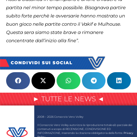
partita nel minor tempo possibile. Bisognava partire
subito forte perchè le avversarie hanno mostrato un
buon gioco nelle partite contro il Vakif e Mulhouse.
Questa sera siamo state brave a rimanere
concentrate dall’inizio alla fine”.
CONDIVIDI SUI SOCIAL
► TUTTE LE NEWS ◄
2008 – 2026 Consorzio Vero Volley
Il Consorzio Vero Volley autorizza la riproduzione totale e/o parziale dei
contenuti a scopo di RECENSIONE, CONDIVISIONE ED
INFORMAZIONE, inserendo la citazione obbligatoria della fonte.
Privacy
Policy
.