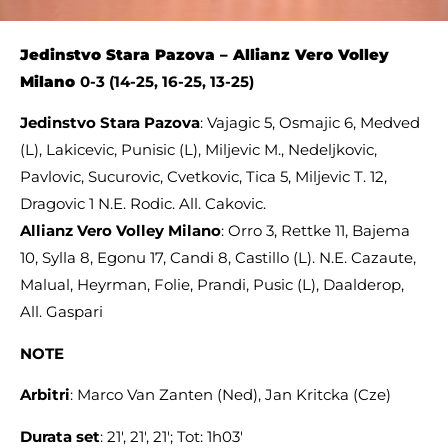
Jedinstvo Stara Pazova –
Allianz Vero Volley
Milano
0-3 (14-25, 16-25, 13-25)
Jedinstvo Stara Pazova
: Vajagic 5, Osmajic 6, Medved
(L), Lakicevic, Punisic (L), Miljevic M., Nedeljkovic,
Pavlovic, Sucurovic, Cvetkovic, Tica 5, Miljevic T. 12,
Dragovic 1 N.E. Rodic. All. Cakovic.
Allianz Vero Volley Milano
: Orro 3, Rettke 11, Bajema
10, Sylla 8, Egonu 17, Candi 8, Castillo (L). N.E. Cazaute,
Malual, Heyrman, Folie, Prandi, Pusic (L), Daalderop,
All. Gaspari
NOTE
Arbitri
: Marco Van Zanten (Ned), Jan Kritcka (Cze)
Durata set
: 21′, 21′, 21′; Tot: 1h03′