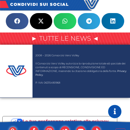
CONDIVIDI SUI SOCIAL
► TUTTE LE NEWS ◄
2008 – 2026 Consorzio Vero Volley
Il Consorzio Vero Volley autorizza la riproduzione totale e/o parziale dei
contenuti a scopo di RECENSIONE, CONDIVISIONE ED
INFORMAZIONE, inserendo la citazione obbligatoria della fonte.
Privacy
Policy
.
P. IVA: 06315490968
Le tue preferenze relative alla privacy