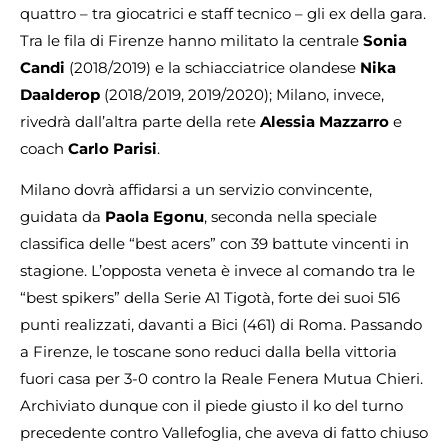
quattro – tra giocatrici e staff tecnico – gli ex della gara.
Tra le fila di Firenze hanno militato la centrale
Sonia
Candi
(2018/2019) e la schiacciatrice olandese
Nika
Daalderop
(2018/2019, 2019/2020); Milano, invece,
rivedrà dall’altra parte della rete
Alessia Mazzarro
e
coach
Carlo Parisi
.
Milano dovrà affidarsi a un servizio convincente,
guidata da
Paola Egonu
, seconda nella speciale
classifica delle “best acers” con 39 battute vincenti in
stagione. L’opposta veneta è invece al comando tra le
“best spikers” della Serie A1 Tigotà, forte dei suoi 516
punti realizzati, davanti a Bici (461) di Roma. Passando
a Firenze, le toscane sono reduci dalla bella vittoria
fuori casa per 3-0 contro la Reale Fenera Mutua Chieri.
Archiviato dunque con il piede giusto il ko del turno
precedente contro Vallefoglia, che aveva di fatto chiuso