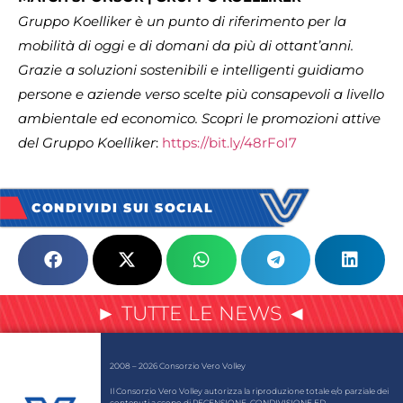
Gruppo Koelliker è un punto di riferimento per la
mobilità di oggi e di domani da più di ottant’anni.
Grazie a soluzioni sostenibili e intelligenti guidiamo
persone e aziende verso scelte più consapevoli a livello
ambientale ed economico. Scopri le promozioni attive
del Gruppo Koelliker
:
https://bit.ly/48rFoI7
CONDIVIDI SUI SOCIAL
► TUTTE LE NEWS ◄
2008 – 2026 Consorzio Vero Volley
Il Consorzio Vero Volley autorizza la riproduzione totale e/o parziale dei
contenuti a scopo di RECENSIONE, CONDIVISIONE ED