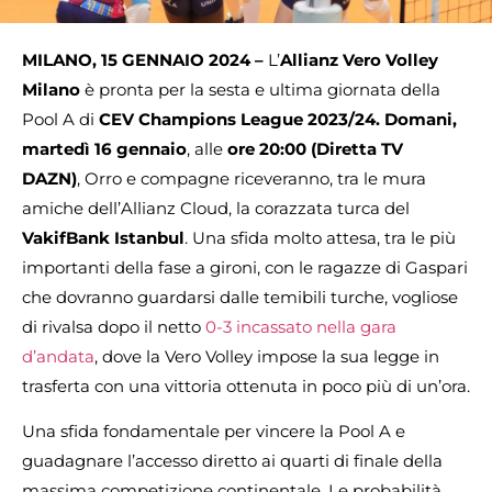
MILANO, 15 GENNAIO 2024 –
L’
Allianz
Vero Volley
Milano
è pronta per la sesta e ultima giornata della
Pool A di
CEV Champions League 2023/24.
Domani,
martedì 16 gennaio
, alle
ore 20:00 (Diretta TV
DAZN)
, Orro e compagne riceveranno, tra le mura
amiche dell’Allianz Cloud, la corazzata turca del
VakifBank Istanbul
. Una sfida molto attesa, tra le più
importanti della fase a gironi, con le ragazze di Gaspari
che dovranno guardarsi dalle temibili turche, vogliose
di rivalsa dopo il netto
0-3 incassato nella gara
d’andata
, dove la Vero Volley impose la sua legge in
trasferta con una vittoria ottenuta in poco più di un’ora.
Una sfida fondamentale per vincere la Pool A e
guadagnare l’accesso diretto ai quarti di finale della
massima competizione continentale. Le probabilità