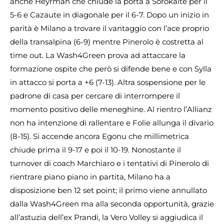
anche Heyrman che chiude la porta a Sorokaite per il
5-6 e Cazaute in diagonale per il 6-7. Dopo un inizio in
parità è Milano a trovare il vantaggio con l’ace proprio
della transalpina (6-9) mentre Pinerolo è costretta al
time out. La Wash4Green prova ad attaccare la
formazione ospite che però si difende bene e con Sylla
in attacco si porta a +6 (7-13). Altra sospensione per le
padrone di casa per cercare di interrompere il
momento positivo delle meneghine. Al rientro l’Allianz
non ha intenzione di rallentare e Folie allunga il divario
(8-15). Si accende ancora Egonu che millimetrica
chiude prima il 9-17 e poi il 10-19. Nonostante il
turnover di coach Marchiaro e i tentativi di Pinerolo di
rientrare piano piano in partita, Milano ha a
disposizione ben 12 set point; il primo viene annullato
dalla Wash4Green ma alla seconda opportunità, grazie
all’astuzia dell’ex Prandi, la Vero Volley si aggiudica il