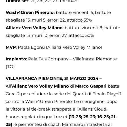
Durata set
: 21′, 28′, 22′, 27. Tot: 1h49′
Wash4Green Pinerolo:
battute vincenti 5, battute
sbagliate 13, muri 5, errori 22, attacco 35%
Allianz Vero Volley Milano
: battute vincenti 8, battute
sbagliate 15, muri 10, errori 27, attacco 50%
MVP
: Paola Egonu (Allianz Vero Volley Milano)
Impianto
: Pala Bus Company – Villafranca Piemonte
(TO)
VILLAFRANCA PIEMONTE, 31 MARZO 2024 –
All’
Allianz Vero Volley Milano
di
Marco Gaspari
basta
Gara-2 per chiudere la serie dei Quarti di Finale Playoff
contro la Wash4Green Pinerolo. Le meneghine, dopo
la vittoria al tie-break strappata all’Allianz Cloud,
hanno regolato in quattro set
(13-25; 25-23; 16-25; 21-
25)
le piemontesi di coach Marchiaro in trasferta al