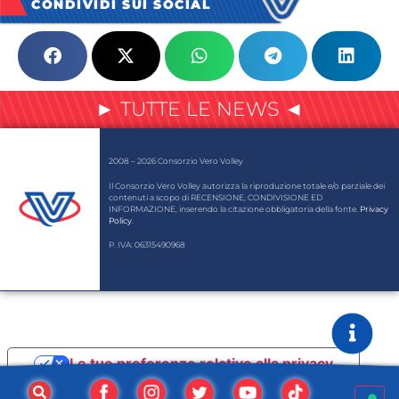
CONDIVIDI SUI SOCIAL
► TUTTE LE NEWS ◄
2008 – 2026 Consorzio Vero Volley
Il Consorzio Vero Volley autorizza la riproduzione totale e/o parziale dei
contenuti a scopo di RECENSIONE, CONDIVISIONE ED
INFORMAZIONE, inserendo la citazione obbligatoria della fonte.
Privacy
Policy
.
P. IVA: 06315490968
Le tue preferenze relative alla privacy
Informativa sulla raccolta