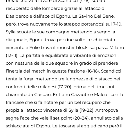
break che va a favore di Scandicci (4-6), subito
recuperato dalle lombarde grazie all’attacco di
Daalderop e dall’ace di Egonu. La Savino Del Bene,
però, trova nuovamente lo strappo portandosi sul 7-10.
Sylla scuote le sue compagne mettendo a segno la
diagonale, Egonu trova per due volte la schiacciata
vincente e Folie trova il monster block: sorpasso Milano
(12-11). La partita è equilibrata e vibrante di emozioni,
con nessuna delle due squadre in grado di prendere
l’inerzia del match in questa frazione (16-16). Scandicci
tenta la fuga, mettendo tre lunghezze di distacco nei
confronti delle milanesi (17-20), prima del time-out
chiamato da Gaspari. Entrano Cazaute e Malual, con la
francese che si fa notare per un bel recupero che
propizia l’attacco vincente di Sylla (19-22). Antropova
segna l’ace che vale il set point (20-24), annullato dalla
schiacciata di Egonu. Le toscane si aggiudicano però il