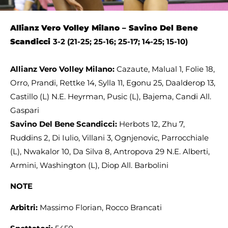
Allianz
Vero Volley Milano – Savino Del Bene
Scandicci
3-2 (21-25; 25-16; 25-17; 14-25; 15-10)
Allianz Vero Volley Milano:
Cazaute, Malual 1, Folie 18,
Orro, Prandi, Rettke 14, Sylla 11, Egonu 25, Daalderop 13,
Castillo (L) N.E. Heyrman, Pusic (L), Bajema, Candi All.
Gaspari
Savino Del Bene Scandicci:
Herbots 12, Zhu 7,
Ruddins 2, Di Iulio, Villani 3, Ognjenovic, Parrocchiale
(L), Nwakalor 10, Da Silva 8, Antropova 29 N.E. Alberti,
Armini, Washington (L), Diop All. Barbolini
NOTE
Arbitri:
Massimo Florian, Rocco Brancati