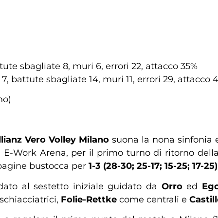
tute sbagliate 8, muri 6, errori 22, attacco 35%
7, battute sbagliate 14, muri 11, errori 29, attacco 
no)
llianz Vero Volley Milano
suona la nona sinfonia e
la E-Work Arena, per il primo turno di ritorno dell
pagine bustocca per
1-3 (28-30; 25-17; 15-25; 17-25)
ato al sestetto iniziale guidato da
Orro
ed
Eg
chiacciatrici,
Folie-Rettke
come centrali e
Castil