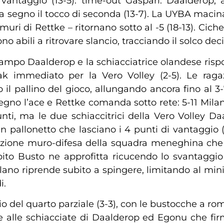
antaggio (13-5): time-out Gaspari. Daalderop, a
 segno il tocco di seconda (13-7). La UYBA macina 
uri di Rettke – ritornano sotto al -5 (18-13). Cic
o abili a ritrovare slancio, tracciando il solco dec
campo Daalderop e la schiacciatrice olandese ris
eak immediato per la Vero Volley (2-5). Le rag
 il pallino del gioco, allungando ancora fino al 
egno l’ace e Rettke comanda sotto rete: 5-11 Mil
nti, ma le due schiaccitrici della Vero Volley Da
pallonetto che lasciano i 4 punti di vantaggio 
elazione muro-difesa della squadra meneghina che
bito Busto ne approfitta ricucendo lo svantaggi
ilano riprende subito a spingere, limitando al min
i.
zio del quarto parziale (3-3), con le bustocche a rom
ie alle schiacciate di Daalderop ed Egonu che firm