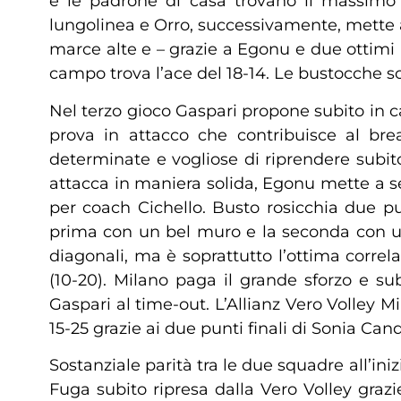
e le padrone di casa trovano il massimo v
lungolinea e Orro, successivamente, mette a
marce alte e – grazie a Egonu e due ottimi m
campo trova l’ace del 18-14. Le bustocche son
Nel terzo gioco Gaspari propone subito in 
prova in attacco che contribuisce al br
determinate e vogliose di riprendere subito
attacca in maniera solida, Egonu mette a s
per coach Cichello. Busto rosicchia due pu
prima con un bel muro e la seconda con un 
diagonali, ma è soprattutto l’ottima corr
(10-20). Milano paga il grande sforzo e su
Gaspari al time-out. L’Allianz Vero Volley M
15-25 grazie ai due punti finali di Sonia Cand
Sostanziale parità tra le due squadre all’ini
Fuga subito ripresa dalla Vero Volley graz