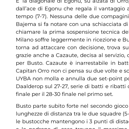
E’ la diagonale di Egonu, su alzata di Orro
dall’ace di Egonu che regala il vantaggio a
tempo (7-7). Nessuna delle due compagini r
Bajema si fa notare con una schiacciata di 
chiamare la prima sospensione tecnica del 
Milano soffre leggermente in ricezione e Bu
torna ad attaccare con decisione, trova su
grazie anche a Cazaute, decisa al servizio,
per Busto. Cazaute è inarrestabile in bat
Capitan Orro non ci pensa su due volte e sch
UYBA non molla e annulla due set-point por
Daalderop sul 27-27, serie di batti e ribatt
finale per il 28-30 finale nel primo set.
Busto parte subito forte nel secondo gioco
lunghezze di distanza tra le due squadre (5
le bustocche mantengono i 3 punti di distac