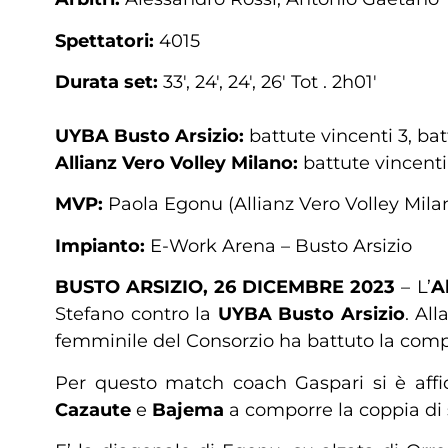
Spettatori:
4015
Durata set:
33′, 24′, 24′, 26′ Tot . 2h01′
UYBA Busto Arsizio:
battute vincenti 3, bat
Allianz
Vero Volley Milano:
battute vincenti 
MVP:
Paola Egonu (Allianz Vero Volley Mila
Impianto:
E-Work Arena – Busto Arsizio
BUSTO ARSIZIO, 26 DICEMBRE 2023
– L’
A
Stefano contro la
UYBA Busto Arsizio
. Al
femminile del Consorzio ha battuto la com
Per questo match coach Gaspari si è affid
Cazaute
e
Bajema
a comporre la coppia di s