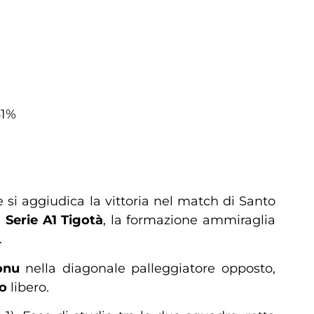
41%
 si aggiudica la vittoria nel match di Santo
a
Serie A1 Tigotà
, la formazione ammiraglia
.
onu
nella diagonale palleggiatore opposto,
lo
libero.