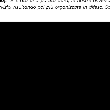
o):
“E’ stata una partita dura, le nostre avver
izio, risultando poi più organizzate in difesa. S