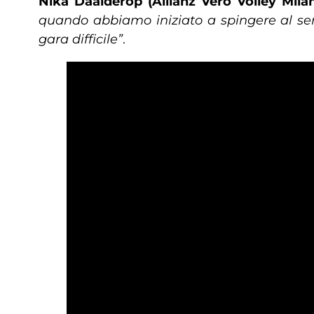
Nika Daalderop (Allianz Vero Volley Milan
quando abbiamo iniziato a spingere al serv
gara difficile”
.