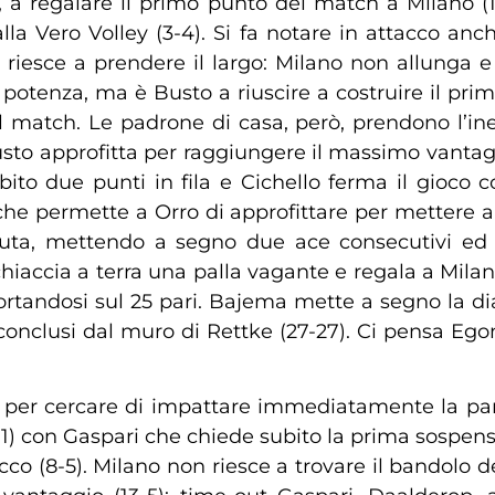
, a regalare il primo punto del match a Milano (1-
lla Vero Volley (3-4). Si fa notare in attacco anch
iesce a prendere il largo: Milano non allunga e 
potenza, ma è Busto a riuscire a costruire il pri
match. Le padrone di casa, però, prendono l’inerz
sto approfitta per raggiungere il massimo vantagg
bito due punti in fila e Cichello ferma il gioc
 che permette a Orro di approfittare per mettere a 
tuta, mettendo a segno due ace consecutivi ed è
iaccia a terra una palla vagante e regala a Milano
tandosi sul 25 pari. Bajema mette a segno la diag
i conclusi dal muro di Rettke (27-27). Ci pensa Eg
 per cercare di impattare immediatamente la parti
-1) con Gaspari che chiede subito la prima sospens
co (8-5). Milano non riesce a trovare il bandolo 