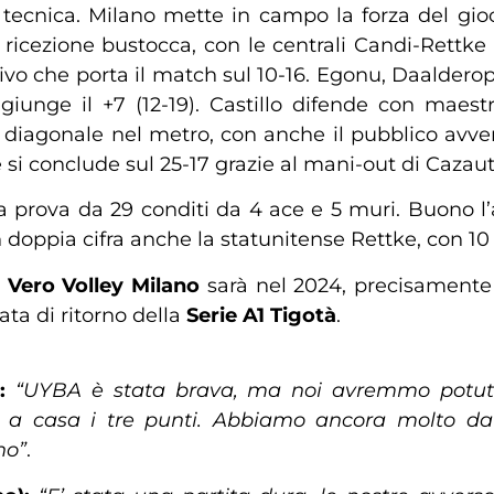
 tecnica. Milano mette in campo la forza del gio
 ricezione bustocca, con le centrali Candi-Rettke 
ivo che porta il match sul 10-16. Egonu, Daalderop 
unge il +7 (12-19). Castillo difende con maestr
 diagonale nel metro, con anche il pubblico avver
he si conclude sul 25-17 grazie al mani-out di Cazaut
prova da 29 conditi da 4 ace e 5 muri. Buono l’a
 doppia cifra anche la statunitense Rettke, con 10 
z Vero Volley Milano
sarà nel 2024, precisamente i
ta di ritorno della
Serie A1 Tigotà
.
):
“UYBA è stata brava, ma noi avremmo potuto
o a casa i tre punti. Abbiamo ancora molto d
no”
.