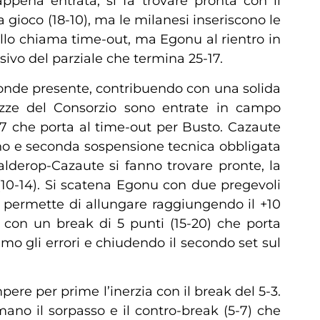
ppena entrata, si fa trovare pronta con il
gioco (18-10), ma le milanesi inseriscono le
hello chiama time-out, ma Egonu al rientro in
isivo del parziale che termina 25-17.
ponde presente, contribuendo con una solida
azze del Consorzio sono entrate in campo
3-7 che porta al time-out per Busto. Cazaute
ano e seconda sospensione tecnica obbligata
alderop-Cazaute si fanno trovare pronte, la
(10-14). Si scatena Egonu con due pregevoli
 permette di allungare raggiungendo il +10
o con un break di 5 punti (15-20) che porta
imo gli errori e chiudendo il secondo set sul
pere per prime l’inerzia con il break del 5-3.
ano il sorpasso e il contro-break (5-7) che