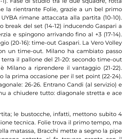
1). Fase di studio tra le due squadre, rotta
e la rientrante Folie, grazie a un bel primo
UYBA rimane attaccata alla partita (10-10).
mo break del set (14-12) inducendo Gaspari a
ia e spingono arrivando fino al +3 (17-14).
io (20-16): time-out Gaspari. La Vero Volley
o con un time-out. Milano ha cambiato passo
terra il pallone del 21-20: secondo time-out
 Milano a riprendere il vantaggio (21-22).
 la prima occasione per il set point (22-24).
onale: 26-26. Entrano Candi (al servizio) e
onu a chiudere tutto: diagonale stretta e ace
ta; le bustocche, infatti, mettono subito 4
ione tecnica. Folie trova il primo tempo, ma
della matassa, Bracchi mette a segno la pipe