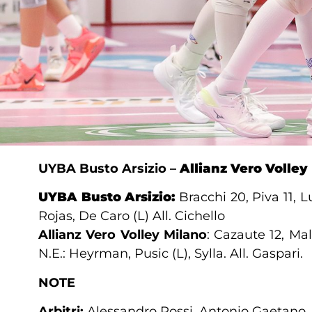
UYBA Busto Arsizio –
Allianz
Vero Volley
UYBA Busto Arsizio:
Bracchi 20, Piva 11, Lu
Rojas, De Caro (L) All. Cichello
Allianz Vero Volley Milano
: Cazaute 12, Mal
N.E.: Heyrman, Pusic (L), Sylla. All. Gaspari.
NOTE
Arbitri:
Alessandro Rossi, Antonio Gaetano