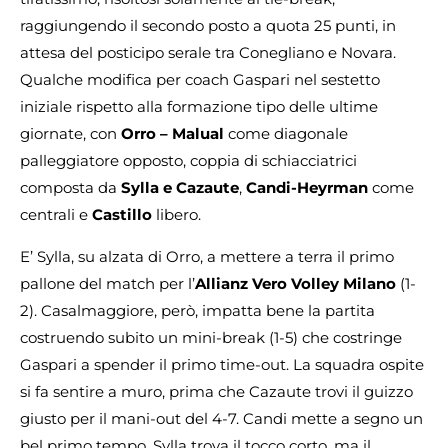
raggiungendo il secondo posto a quota 25 punti, in
attesa del posticipo serale tra Conegliano e Novara.
Qualche modifica per coach Gaspari nel sestetto
iniziale rispetto alla formazione tipo delle ultime
giornate, con
Orro – Malual
come diagonale
palleggiatore opposto, coppia di schiacciatrici
composta da
Sylla e Cazaute
,
Candi-Heyrman
come
centrali e
Castillo
libero.
E’ Sylla, su alzata di Orro, a mettere a terra il primo
pallone del match per l’
Allianz Vero Volley Milano
(1-
2). Casalmaggiore, però, impatta bene la partita
costruendo subito un mini-break (1-5) che costringe
Gaspari a spender il primo time-out. La squadra ospite
si fa sentire a muro, prima che Cazaute trovi il guizzo
giusto per il mani-out del 4-7. Candi mette a segno un
bel primo tempo, Sylla trova il tocco corto, ma il