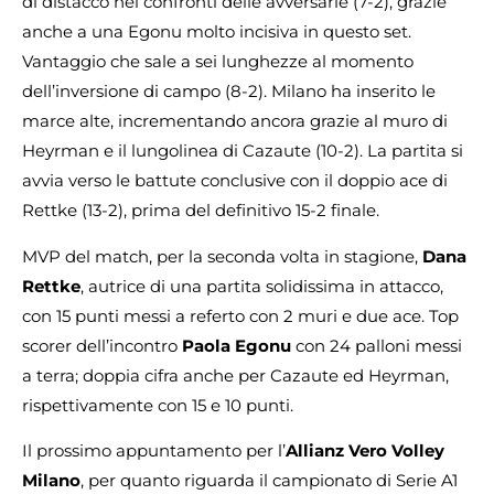
di distacco nei confronti delle avversarie (7-2), grazie
anche a una Egonu molto incisiva in questo set.
Vantaggio che sale a sei lunghezze al momento
dell’inversione di campo (8-2). Milano ha inserito le
marce alte, incrementando ancora grazie al muro di
Heyrman e il lungolinea di Cazaute (10-2). La partita si
avvia verso le battute conclusive con il doppio ace di
Rettke (13-2), prima del definitivo 15-2 finale.
MVP del match, per la seconda volta in stagione,
Dana
Rettke
, autrice di una partita solidissima in attacco,
con 15 punti messi a referto con 2 muri e due ace. Top
scorer dell’incontro
Paola Egonu
con 24 palloni messi
a terra; doppia cifra anche per Cazaute ed Heyrman,
rispettivamente con 15 e 10 punti.
Il prossimo appuntamento per l’
Allianz Vero Volley
Milano
, per quanto riguarda il campionato di Serie A1