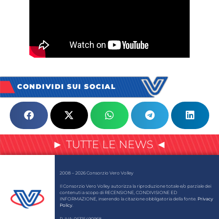
CONDIVIDI SUI SOCIAL
► TUTTE LE NEWS ◄
2008 – 2026 Consorzio Vero Volley
Il Consorzio Vero Volley autorizza la riproduzione totale e/o parziale dei
contenuti a scopo di RECENSIONE, CONDIVISIONE ED
INFORMAZIONE, inserendo la citazione obbligatoria della fonte.
Privacy
Policy
.
P. IVA: 06315490968