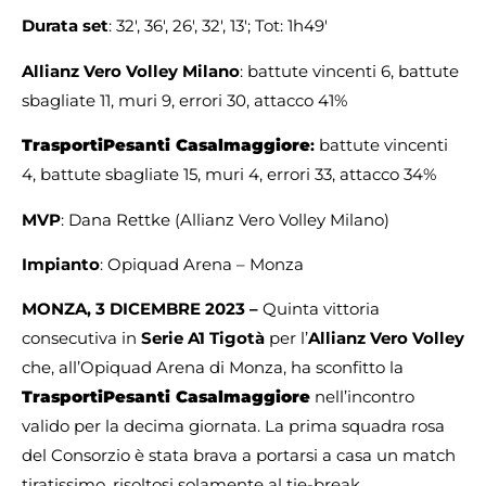
Durata set
: 32′, 36′, 26′, 32′, 13′; Tot: 1h49′
Allianz Vero Volley Milano
: battute vincenti 6, battute
sbagliate 11, muri 9, errori 30, attacco 41%
TrasportiPesanti Casalmaggiore
:
battute vincenti
4, battute sbagliate 15, muri 4, errori 33, attacco 34%
MVP
: Dana Rettke (Allianz Vero Volley Milano)
Impianto
: Opiquad Arena – Monza
MONZA, 3 DICEMBRE 2023 –
Quinta vittoria
consecutiva in
Serie A1 Tigotà
per l’
Allianz Vero Volley
che, all’Opiquad Arena di Monza, ha sconfitto la
TrasportiPesanti Casalmaggiore
nell’incontro
valido per la decima giornata. La prima squadra rosa
del Consorzio è stata brava a portarsi a casa un match
tiratissimo, risoltosi solamente al tie-break,