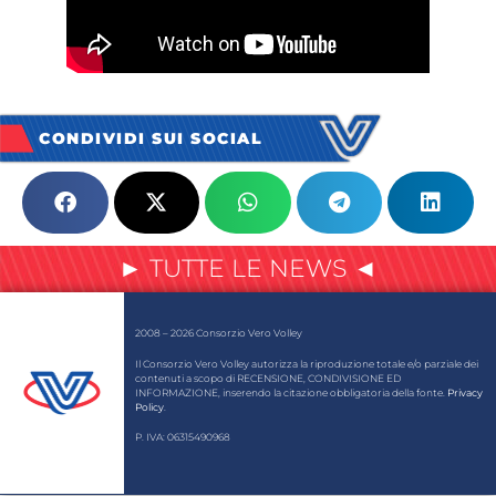
CONDIVIDI SUI SOCIAL
► TUTTE LE NEWS ◄
2008 – 2026 Consorzio Vero Volley
Il Consorzio Vero Volley autorizza la riproduzione totale e/o parziale dei
contenuti a scopo di RECENSIONE, CONDIVISIONE ED
INFORMAZIONE, inserendo la citazione obbligatoria della fonte.
Privacy
Policy
.
P. IVA: 06315490968