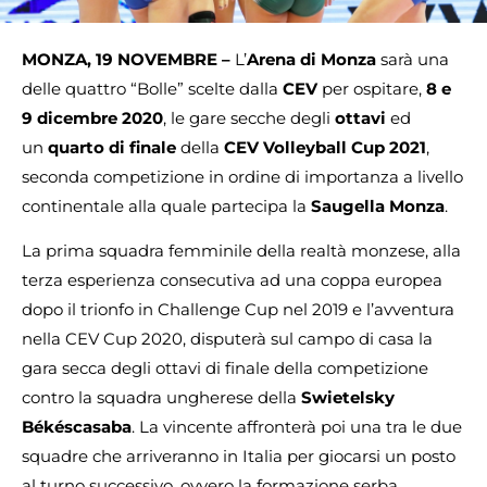
MONZA, 19 NOVEMBRE –
L’
Arena di Monza
sarà una
delle quattro “Bolle” scelte dalla
CEV
per ospitare,
8 e
9 dicembre 2020
, le gare secche degli
ottavi
ed
un
quarto di finale
della
CEV Volleyball Cup 2021
,
seconda competizione in ordine di importanza a livello
continentale alla quale partecipa la
Saugella Monza
.
La prima squadra femminile della realtà monzese, alla
terza esperienza consecutiva ad una coppa europea
dopo il trionfo in Challenge Cup nel 2019 e l’avventura
nella CEV Cup 2020, disputerà sul campo di casa la
gara secca degli ottavi di finale della competizione
contro la squadra ungherese della
Swietelsky
Békéscasaba
. La vincente affronterà poi una tra le due
squadre che arriveranno in Italia per giocarsi un posto
al turno successivo, ovvero la formazione serba