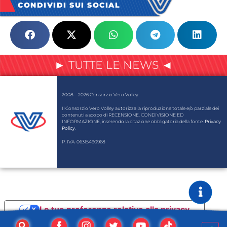
CONDIVIDI SUI SOCIAL
► TUTTE LE NEWS ◄
2008 – 2026 Consorzio Vero Volley
Il Consorzio Vero Volley autorizza la riproduzione totale e/o parziale dei
contenuti a scopo di RECENSIONE, CONDIVISIONE ED
INFORMAZIONE, inserendo la citazione obbligatoria della fonte.
Privacy
Policy
.
P. IVA: 06315490968
Le tue preferenze relative alla privacy
Informativa sulla raccolta