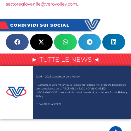
settoregiovanile@verovolley.com
.
CONDIVIDI SUI SOCIAL
► TUTTE LE NEWS ◄
2008 – 2026 Consorzio Vero Volley
Il Consorzio Vero Volley autorizza la riproduzione totale e/o parziale dei
contenuti a scopo di RECENSIONE, CONDIVISIONE ED
INFORMAZIONE, inserendo la citazione obbligatoria della fonte.
Privacy
Policy
.
P. IVA: 06315490968