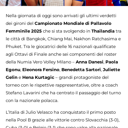
Nella giornata di oggi sono arrivati gli ultimi verdetti
dei gironi del
Campionato Mondiale di Pallavolo
Femminile 2025
che si sta svolgendo in
Thailandia
tra
le città di Bangkok, Chiang Mai, Nakhon Ratchasima e
Phuket. Tra le giocatrici delle 16 nazionali qualificate
agli Ottavi di Finale anche sei componenti del roster
della Numia Vero Volley Milano –
Anna Danesi
,
Paola
Egonu
,
Eleonora Fersino
,
Benedetta Sartori
,
Juliette
Gelin
e
Hena Kurtagic
– grandi protagoniste del
torneo con le rispettive rappresentative, oltre a coach
Stefano Lavarini che ha centrato il passaggio del turno
con la nazionale polacca.
L’Italia di Julio Velasco ha conquistato il primo posto
nella Pool B grazie alle vittorie contro Slovacchia (3-0),
Cuba (3-0) e Belgio (3-1) che sono valse alla nazionale