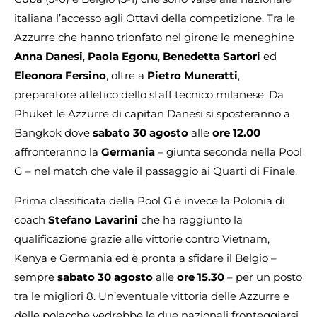
italiana l’accesso agli Ottavi della competizione. Tra le
Azzurre che hanno trionfato nel girone le meneghine
Anna Danesi
,
Paola Egonu
,
Benedetta Sartori
ed
Eleonora Fersino
, oltre a
Pietro Muneratti
,
preparatore atletico dello staff tecnico milanese. Da
Phuket le Azzurre di capitan Danesi si sposteranno a
Bangkok dove
sabato 30 agosto
alle
ore 12.00
affronteranno la
Germania
– giunta seconda nella Pool
G – nel match che vale il passaggio ai Quarti di Finale.
Prima classificata della Pool G è invece la Polonia di
coach
Stefano Lavarini
che ha raggiunto la
qualificazione grazie alle vittorie contro Vietnam,
Kenya e Germania ed è pronta a sfidare il Belgio –
sempre
sabato 30 agosto
alle
ore 15.30
– per un posto
tra le migliori 8. Un’eventuale vittoria delle Azzurre e
delle polacche vedrebbe le due nazionali fronteggiarsi