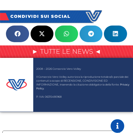
CONDIVIDI SUI SOCIAL
► TUTTE LE NEWS ◄
2008 – 2026 Consorzio Vero Volley
Il Consorzio Vero Volley autorizza la riproduzione totale e/o parziale dei
contenuti a scopo di RECENSIONE, CONDIVISIONE ED
INFORMAZIONE, inserendo la citazione obbligatoria della fonte.
Privacy
Policy
.
P. IVA: 06315490968